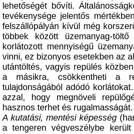
lehetőségét bővíti. Általánosság
tevékenysége jelentős mértékben
felszállópályán kívül még korsze
többek között üzemanyag-töltő
korlátozott mennyiségű üzemany
vinni, ez bizonyos esetekben az al
utántöltés, vagyis repülés közb
a másikra, csökkentheti a re
tulajdonságából adódó korlátokat
azzal, hogy megnöveli repülőgép
hasznos terhet és rugalmasságát.
A kutatási, mentési képesség
(har
a tengeren végveszélybe került 