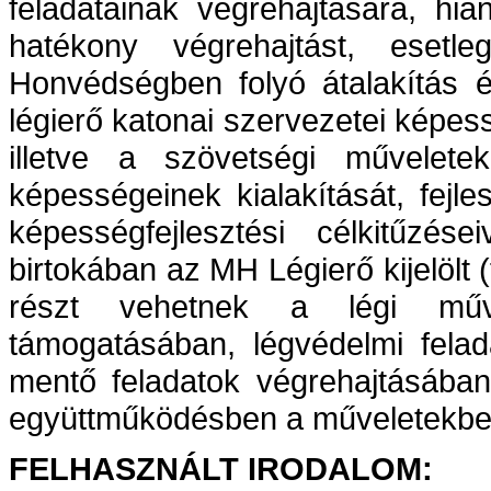
feladatainak végrehajtására, hiá
hatékony végrehajtást, esetl
Honvédségben folyó átalakítás 
légierő katonai szervezetei képe
illetve a szövetségi művelet
képességeinek kialakítását, fej
képességfejlesztési célkitűzés
birtokában az MH Légierő kijelölt (
részt vehetnek a légi műve
támogatásában, légvédelmi felada
mentő feladatok végrehajtásában
együttműködésben a műveletekben
FELHASZNÁLT IRODALOM: