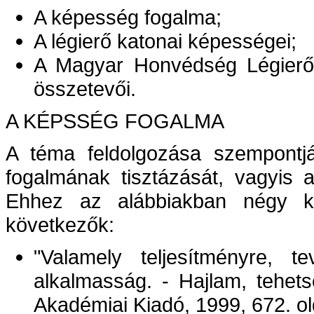
A képesség fogalma;
A légierő katonai képességei;
A Magyar Honvédség Légierő
összetevői.
A KÉPSSÉG FOGALMA
A téma feldolgozása szempont
fogalmának tisztázását, vagyis 
Ehhez az alábbiakban négy ké
következők:
"Valamely teljesítményre, te
alkalmasság. - Hajlam, tehets
Akadémiai Kiadó, 1999, 672. ol