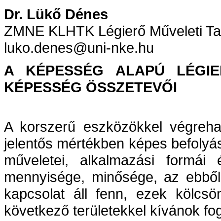
Dr. Lükő Dénes
ZMNE KLHTK Légierő Műveleti T
luko.denes@uni-nke.hu
A KÉPESSÉG ALAPÚ LÉGIE
KÉPESSÉG ÖSSZETEVŐI
A korszerű eszközökkel végrehaj
jelentős mértékben képes befolyás
műveletei, alkalmazási formái 
mennyisége, minősége, az ebből 
kapcsolat áll fenn, ezek kölc
következő területekkel kívánok fog