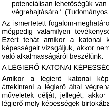
potenciálisan lehetőségük van
végrehajtására". (Tudományos 
Az ismertetett fogalom-meghatár
mégpedig valamilyen tevékenysé
Ezért tehát amikor a katonai k
képességeit vizsgáljuk, akkor ne
való alkalmasságáról beszélünk.
A LÉGIERŐ KATONAI KÉPESSÉ
Amikor a légierő katonai képe
áttekinteni a légierő által végr
műveletek célját, jellegét, akko
légierő mely képességek birtokában