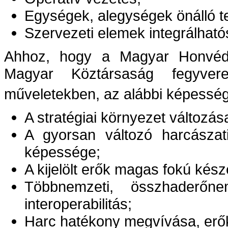
Egységek, alegységek önálló 
Szervezeti elemek integrálható
Ahhoz, hogy a Magyar Honvéds
Magyar Köztársaság fegyve
műveletekben, az alábbi képesség
A stratégiai környezet változá
A gyorsan változó harcászati
képessége;
A kijelölt erők magas fokú kész
Többnemzeti, összhaderőne
interoperabilitás;
Harc hatékony megvívása, er