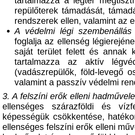
tartalmazza a légtér megtiszt
repülőterek támadását, támadá
rendszerek ellen, valamint az 
A védelmi légi szembenállás
foglalja az ellenség légierej
saját terület felett és annak
tartalmazza az aktív légvé
(vadászrepülők, föld-levegő o
valamint a passzív védelmi re
3. A
felszíni erők elleni hadművele
ellenséges szárazföldi és vízfe
képességük csökkentése, haték
ellenséges felszíni erők elleni műv