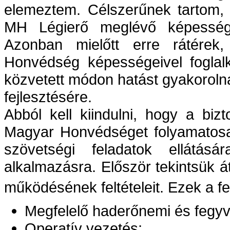
elemeztem. Célszerűnek tartom, 
MH Légierő meglévő képessége
Azonban mielőtt erre rátérek
Honvédség képességeivel foglal
közvetett módon hatást gyakorolna
fejlesztésére.
Abból kell kiindulni, hogy a bi
Magyar Honvédséget folyamatosan
szövetségi feladatok ellátásá
alkalmazásra. Először tekintsük
működésének feltételeit. Ezek a fe
Megfelelő haderőnemi és fegy
Operatív vezetés;