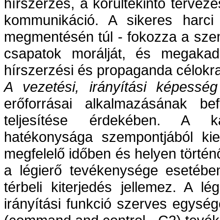
hírszerzés, a körültekintő tervez
kommunikáció. A sikeres harci 
megmentésén túl - fokozza a szem
csapatok morálját, és megakad
hírszerzési és propaganda célokra
A vezetési, irányítási képesség
erőforrásai alkalmazásának bef
teljesítése érdekében. A k
hatékonysága szempontjából kie
megfelelő időben és helyen törté
a légierő tevékenysége esetébe
térbeli kiterjedés jellemez. A l
irányítási funkció szerves egysége