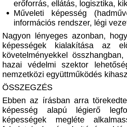
erőforrás, ellátás, logisztika, k
Műveleti képesség (hadműve
információs rendszer, légi vezet
Nagyon lényeges azonban, hogy 
képességek kialakítása az el
követelményekkel összhangban, 
hazai védelmi szektor lehetőség
nemzetközi együttműködés kihaszn
ÖSSZEGZÉS
Ebben az írásban arra törekedt
képesség alapú légierő legfon
képességek megléte alkalmas