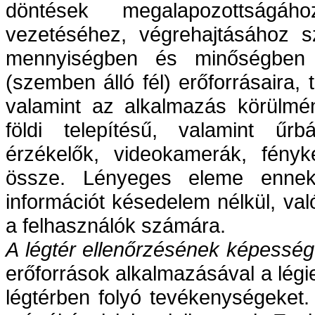
döntések megalapozottságáh
vezetéséhez, végrehajtásához s
mennyiségben és minőségben a
(szemben álló fél) erőforrásaira,
valamint az alkalmazás körülmén
földi telepítésű, valamint űrb
érzékelők, videokamerák, fényké
össze. Lényeges eleme ennek
információt késedelem nélkül, való
a felhasználók számára.
A légtér ellenőrzésének képessé
erőforrások alkalmazásával a légi
légtérben folyó tevékenységeket. 