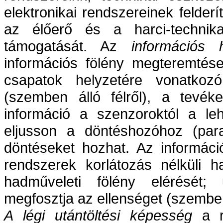
elektronikai rendszereinek felder
az élőerő és a harci-techni
támogatását. Az
információs 
információs fölény megteremtése
csapatok helyzetére vonatkozó
(szemben álló félről), a tevéke
információ a szenzoroktól a leh
eljusson a döntéshozóhoz (par
döntéseket hozhat. Az informáci
rendszerek korlátozás nélküli 
hadműveleti fölény elérését;
megfosztja az ellenséget (szemben 
A légi utántöltési képesség
a re