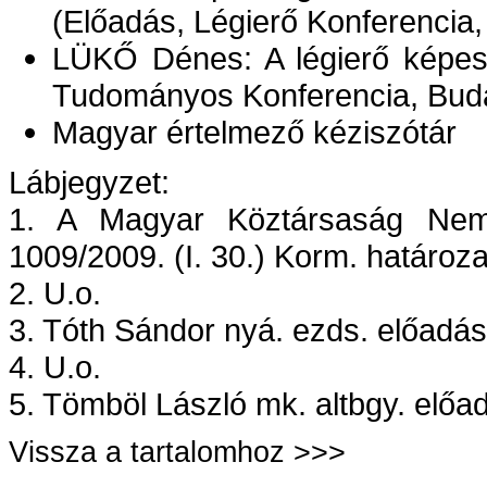
(Előadás, Légierő Konferencia
LÜKŐ Dénes: A légierő képe
Tudományos Konferencia, Bud
Magyar értelmező kéziszótár
Lábjegyzet:
1. A Magyar Köztársaság Nemze
1009/2009. (I. 30.) Korm. határozat
2. U.o.
3. Tóth Sándor nyá. ezds. előadá
4. U.o.
5. Tömböl László mk. altbgy. előa
Vissza a tartalomhoz >>>