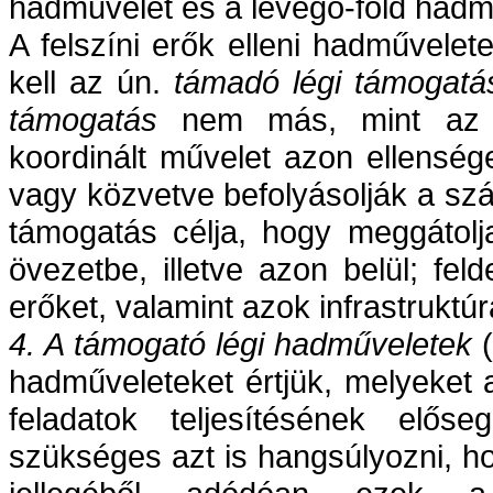
hadművelet és a levegő-föld hadm
A felszíni erők elleni hadművele
kell az ún.
támadó légi támogatás
támogatás
nem más, mint az ös
koordinált művelet azon ellenség
vagy közvetve befolyásolják a szár
támogatás célja, hogy meggátolj
övezetbe, illetve azon belül; fe
erőket, valamint azok infrastruktúr
4. A
támogató légi hadműveletek
(
hadműveleteket értjük, melyeket 
feladatok teljesítésének elős
szükséges azt is hangsúlyozni, 