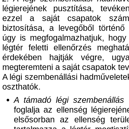
légierejének pusztítása, tevék
ezzel a saját csapatok szám
biztosítása, a levegőből történő
úgy is megfogalmazhatjuk, hogy 
légtér feletti ellenőrzés megha
érdekében hajtják végre, ugya
megteremteni a saját csapatok t
A légi szembenállási hadművelet
oszthatók.
A támadó légi szembenállás
(
foglalja az ellenség légierej
elsősorban az ellenség terül