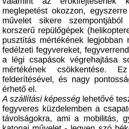
valamint az erőkifejtésének k
meglepetést okozzon, egyszerre
művelet sikere szempontjából 
korszerű repülőgépek (helikopter
pusztítás mértékének legjobban
fedélzeti fegyvereket, fegyverre
a légi csapások végrehajtása so
mértékének csökkentése. E
felderítésével, és nagy pontoss
érhető el.
A szállítási képesség
lehetővé tesz
fegyveres küzdelemben a csapatok
távolságokra, ami a mobilitás, g
katonai művelet - legyen szó bé