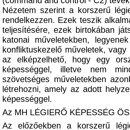
(command and control - C2) tevék
Nézetem szerint a korszerű légi
rendelkezzen. Ezek teszik alkalm
teljesítésére, ezek birtokában j
katonai műveletekben, legyenek
konfliktuskezelő műveletek, vag
az elképzelhető, hogy egy ors
képességgel, illetve nem m
szövetséges műveletekben azonb
létrehozni, amely az adott hely
képességgel.
Az MH LÉGIERŐ KÉPESSÉG Ö
Az előzőekben a korszerű légie