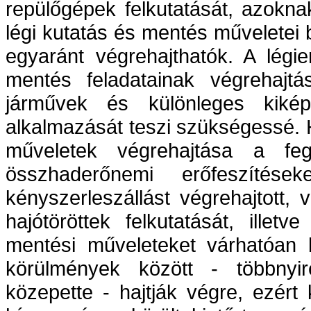
repülőgépek felkutatását, azokna
légi kutatás és mentés műveletei 
egyaránt végrehajthatók. A légi
mentés feladatainak végrehajtás
járművek és különleges kikép
alkalmazását teszi szükségessé. 
műveletek végrehajtása a feg
összhaderőnemi erőfeszítés
kényszerleszállást végrehajtott,
hajótöröttek felkutatását, illet
mentési műveleteket várhatóan 
körülmények között - többnyi
közepette - hajtják végre, ezér