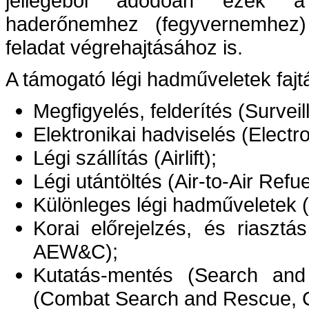
jellegéből adódóan ezek a
haderőnemhez (fegyvernemhez) 
feladat végrehajtásához is.
A támogató légi hadműveletek fajt
Megfigyelés, felderítés (Surve
Elektronikai hadviselés (Electr
Légi szállítás (Airlift);
Légi utántöltés (Air-to-Air Refue
Különleges légi hadműveletek (
Korai előrejelzés, és riasztá
AEW&C);
Kutatás-mentés (Search and
(Combat Search and Rescue, 