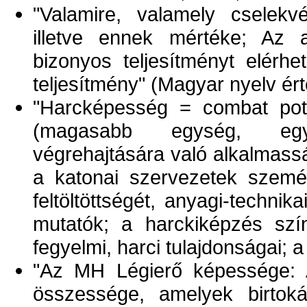
"Valamire, valamely cselekvé
illetve ennek mértéke; Az a
bizonyos teljesítményt elérhet
teljesítmény" (Magyar nyelv érte
"Harcképesség = combat pote
(magasabb egység, egys
végrehajtására való alkalmass
a katonai szervezetek személ
feltöltöttségét, anyagi-technik
mutatók; a harckiképzés szín
fegyelmi, harci tulajdonságai; a
"Az MH Légierő képessége: 
összessége, amelyek birtoká