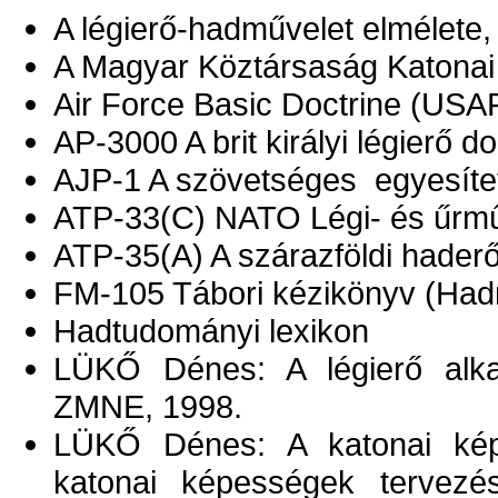
A légierő-hadművelet elmélete
A Magyar Köztársaság Katonai 
Air Force Basic Doctrine (USAF
AP-3000 A brit királyi légierő do
AJP-1 A szövetséges egyesíte
ATP-33(C) NATO Légi- és űrműv
ATP-35(A) A szárazföldi haderő
FM-105 Tábori kézikönyv (Had
Hadtudományi lexikon
LÜKŐ Dénes: A légierő alkal
ZMNE, 1998.
LÜKŐ Dénes: A katonai képe
katonai képességek tervez