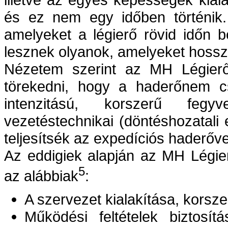
és ez nem egy időben történik.
amelyeket a légierő rövid időn b
lesznek olyanok, amelyeket hosszab
Nézetem szerint az MH Légierő 
törekedni, hogy a haderőnem c
intenzitású, korszerű fegyv
vezetéstechnikai (döntéshozatali
teljesítsék az expedíciós haderő
Az eddigiek alapján az MH Légier
5
az alábbiak
:
A szervezet kialakítása, korszer
Működési feltételek biztosít