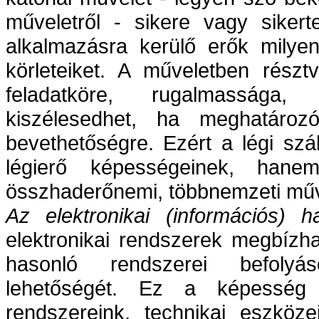
műveletről - sikere vagy siker
alkalmazásra kerülő erők milyen
körleteiket. A műveletben részt
feladatköre, rugalmassága,
kiszélesedhet, ha meghatározó
bevethetőségre. Ezért a légi sz
légierő képességeinek, hane
összhaderőnemi, többnemzeti műv
Az elektronikai (információs) h
elektronikai rendszerek megbízha
hasonló rendszerei befolyá
lehetőségét. Ez a képesség l
rendszereink, technikai eszköze