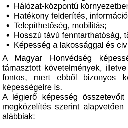
Hálózat-központú környezetbe
Hatékony felderítés, informáci
Telepíthetőség, mobilitás;
Hosszú távú fenntarthatóság, t
Képesség a lakossággal és civi
A Magyar Honvédség képessé
támasztott követelmények, illetv
fontos, mert ebből bizonyos k
képességeire is.
A légierő képesség összetevőit
megközelítés szerint alapvetően
alábbiak: