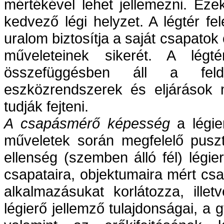
mértékével lehet jellemezni. Ezek
kedvező légi helyzet. A légtér fe
uralom biztosítja a saját csapato
műveleteinek sikerét. A légt
összefüggésben áll a felde
eszközrendszerek és eljárások m
tudják fejteni.
A csapásmérő képesség
a légie
műveletek során megfelelő pusztí
ellenség (szemben álló fél) légier
csapataira, objektumaira mért cs
alkalmazásukat korlátozza, ille
légierő jellemző tulajdonságai, a