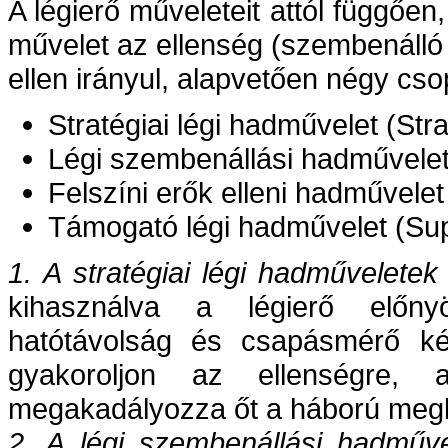
A légierő műveleteit attól függően
művelet az ellenség (szembenálló
ellen irányul, alapvetően négy cso
Stratégiai légi hadművelet (Stra
Légi szembenállási hadművelet 
Felszíni erők elleni hadművelet
Támogató légi hadművelet (Supp
1. A
stratégiai légi hadműveletek
kihasználva a légierő előny
hatótávolság és csapásmérő kép
gyakoroljon az ellenségre,
megakadályozza őt a háború megk
2. A
légi szembenállási hadműve