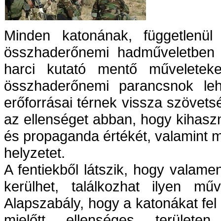
Minden katonának, függetlenül
összhaderőnemi hadműveletben v
harci kutató mentő műveletek
összhaderőnemi parancsnok leh
erőforrásai térnek vissza szövet
az ellenséget abban, hogy kihaszn
és propaganda értékét, valamint ma
helyzetet.
A fentiekből látszik, hogy valam
kerülhet, találkozhat ilyen mű
Alapszabály, hogy a katonákat fel k
mielőtt ellenséges terület