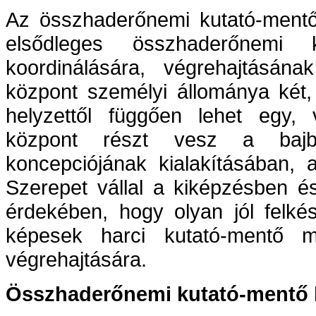
Az összhaderőnemi kutató-mentő 
elsődleges összhaderőnemi k
koordinálására, végrehajtásának
központ személyi állománya két,
helyzettől függően lehet egy,
központ részt vesz a bajba
koncepciójának kialakításában, 
Szerepet vállal a kiképzésben é
érdekében, hogy olyan jól felkés
képesek harci kutató-mentő mű
végrehajtására.
Összhaderőnemi kutató-mentő k