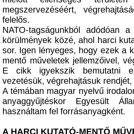
megszervezéséért, végrehajtá
felelős.
NATO-tagságunkból adódóan a 
körülmények közé, ahol harci kut
sor. Igen lényeges, hogy ezek a k
mentő műveletek jellemzőivel, végr
E cikk igyekszik bemutatni e
vezetésük, végrehajtásuk rendjét, 
A témában magyar nyelvű irodalo
anyaggyűjtéskor Egyesült Á
használtam fel forrásanyagként.
A HARCI KUTATÓ-MENTŐ MŰV