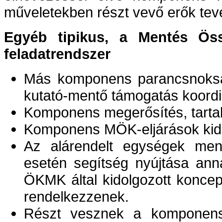
műveletekben részt vevő erők tev
Egyéb tipikus, a Mentés Öss
feladatrendszer
Más komponens parancsnokságo
kutató-mentő támogatás koord
Komponens megerősítés, tartal
Komponens MÖK-eljárások kid
Az alárendelt egységek mene
esetén segítség nyújtása ann
ÖKMK által kidolgozott koncep
rendelkezzenek.
Részt vesznek a komponens 