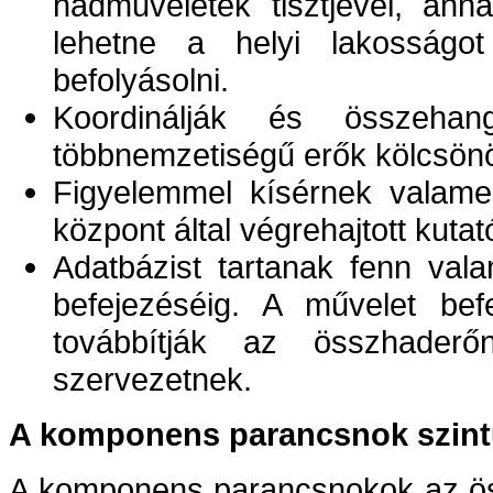
hadműveletek tisztjével, ann
lehetne a helyi lakosságot
befolyásolni.
Koordinálják és összeh
többnemzetiségű erők kölcsönö
Figyelemmel kísérnek valam
központ által végrehajtott kuta
Adatbázist tartanak fenn vala
befejezéséig. A művelet bef
továbbítják az összhaderőne
szervezetnek.
A komponens parancsnok szintű
A komponens parancsnokok az ö