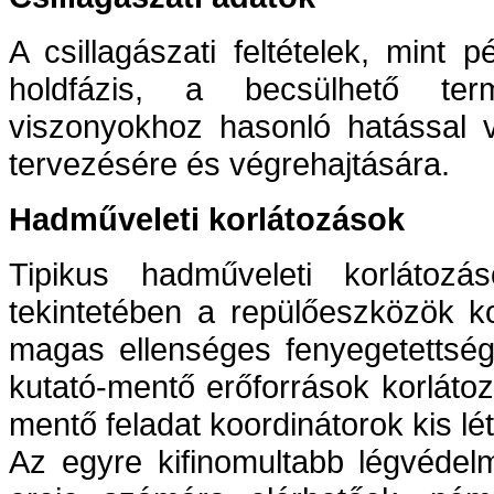
A csillagászati feltételek, mint 
holdfázis, a becsülhető ter
viszonyokhoz hasonló hatással 
tervezésére és végrehajtására.
Hadműveleti korlátozások
Tipikus hadműveleti korlátoz
tekintetében a repülőeszközök k
magas ellenséges fenyegetettség
kutató-mentő erőforrások korlátoz
mentő feladat koordinátorok kis l
Az egyre kifinomultabb légvédel