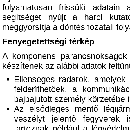
folyamatosan frissülő adatain 
segítséget nyújt a harci kuta
meggyorsítja a döntéshozatali fol
Fenyegetettségi térkép
A komponens parancsnokságok 
készítenek az alábbi adatok feltün
Ellenséges radarok, amelyek 
felderíthetőek, a kommunikác
bajbajutott személy körzetébe i
Az elsődleges mentő légijárm
veszélyt jelentő fegyverek 
tartoznak például a légvédelm