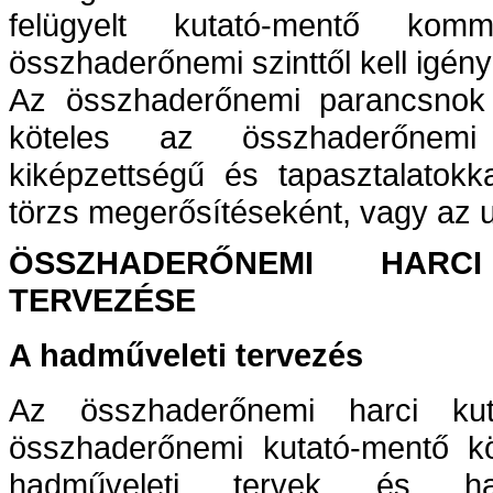
felügyelt kutató-mentő kom
összhaderőnemi szinttől kell igény
Az összhaderőnemi parancsnok
köteles az összhaderőnemi 
kiképzettségű és tapasztalatokk
törzs megerősítéseként, vagy az u
ÖSSZHADERŐNEMI HARC
TERVEZÉSE
A hadműveleti tervezés
Az összhaderőnemi harci kut
összhaderőnemi kutató-mentő kö
hadműveleti tervek és had