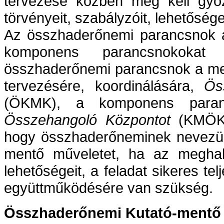
tervezése közben meg kell győ
törvényeit, szabályzóit, lehetősége
Az összhaderőnemi parancsnok a 
komponens parancsnokokat t
összhaderőnemi parancsnok a men
tervezésére, koordinálására,
Ös
(ÖKMK), a komponens para
Összehangoló Központot
(KMÖK) 
hogy összhaderőneminek nevezünk
mentő műveletet, ha az megha
lehetőségeit, a feladat sikeres 
együttműködésére van szükség.
Összhaderőnemi Kutató-mentő