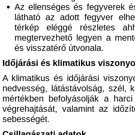
Az ellenséges és fegyverek é
látható az adott fegyver elh
térkép eléggé részletes a
megtervezhető legyen a mentő 
és visszatérő útvonala.
Időjárási és klimatikus viszony
A klimatikus és időjárási viszon
nedvesség, látástávolság, szél, 
mértékben befolyásolják a harci
végrehajtását, valamint az időz
sebességét.
Csillagászati adatok