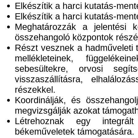
Elkészítik a harci kutatás-ment
Elkészítik a harci kutatás-men
Meghatározzák a jelentési
összehangoló központok részé
Részt vesznek a hadműveleti t
mellékleteinek, függeléke
sebesültekre, orvosi segíts
visszaszállításra, elhaláloz
részekkel.
Koordinálják, és összehango
megvizsgálják azokat támogat
Létrehoznak egy integrál
békeműveletek támogatására.