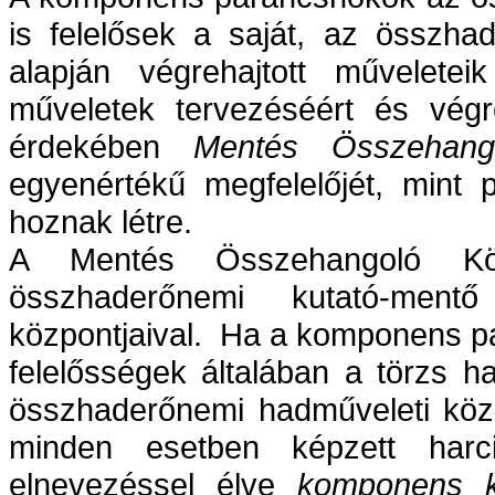
is felelősek a saját, az összha
alapján végrehajtott műveletei
műveletek tervezéséért és végre
érdekében
Mentés Összehang
egyenértékű megfelelőjét, mint 
hoznak létre.
A Mentés Összehangoló Köz
összhaderőnemi kutató-men
központjaival. Ha a komponens p
felelősségek általában a törzs h
összhaderőnemi hadműveleti közp
minden esetben képzett harci
elnevezéssel élve
komponens ku