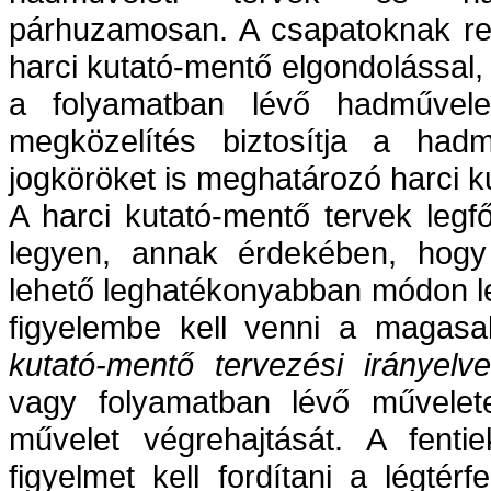
párhuzamosan. A csapatoknak rend
harci kutató-mentő elgondolással
a folyamatban lévő hadművelet
megközelítés biztosítja a hadm
jogköröket is meghatározó harci k
A harci kutató-mentő tervek legf
legyen, annak érdekében, hogy 
lehető leghatékonyabban módon l
figyelembe kell venni a magasa
kutató-mentő tervezési irányelve
vagy folyamatban lévő művelete
művelet végrehajtását. A fent
figyelmet kell fordítani a légté