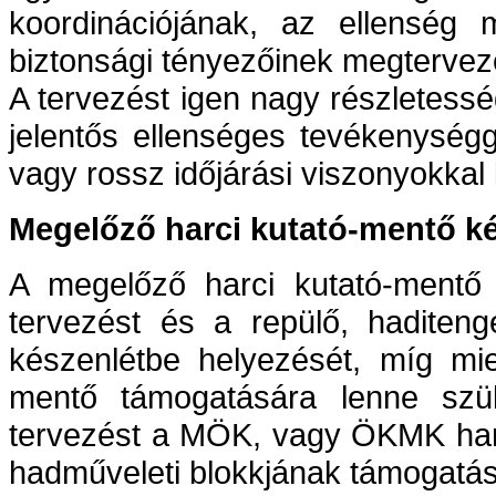
koordinációjának, az ellenség 
biztonsági tényezőinek megtervez
A tervezést igen nagy részletessé
jelentős ellenséges tevékenységg
vagy rossz időjárási viszonyokkal
Megelőző harci kutató-mentő k
A megelőző harci kutató-mentő 
tervezést és a repülő, haditeng
készenlétbe helyezését, míg mie
mentő támogatására lenne szü
tervezést a MÖK, vagy ÖKMK harc
hadműveleti blokkjának támogatás