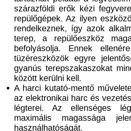
szárazföldi erők kézi fegyver
repülőgépek. Az ilyen eszközö
rendelkeznek, így azok alkal
terep, a repülőeszköz mag
befolyásolja. Ennek ellenér
tüzéreszközök egyre jelentő
gyanús terepszakaszokat min
között kerülni kell.
A harci kutató-mentő művelete
az elektronikai harc és vezeté
légterei. Az ellenséges l
maximális magassága jele
használhatóságát.