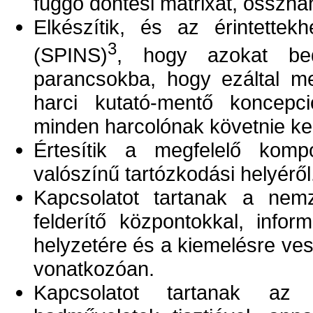
függő döntési mátrixát, összha
Elkészítik, és az érintettekh
3
(SPINS)
, hogy azokat bed
parancsokba, hogy ezáltal me
harci kutató-mentő koncepci
minden harcolónak követnie kel
Értesítik a megfelelő komp
valószínű tartózkodási helyéről
Kapcsolatot tartanak a nem
felderítő központokkal, infor
helyzetére és a kiemelésre ves
vonatkozóan.
Kapcsolatot tartanak az 