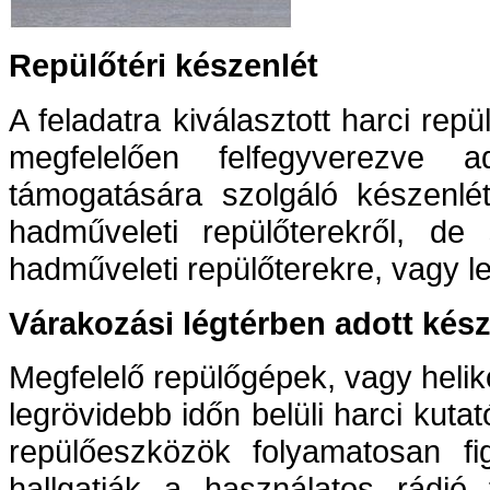
Repülőtéri készenlét
A feladatra kiválasztott harci rep
megfelelően felfegyverezve 
támogatására szolgáló készenlét
hadműveleti repülőterekről, de 
hadműveleti repülőterekre, vagy le
Várakozási légtérben adott kész
Megfelelő repülőgépek, vagy helik
legrövidebb időn belüli harci kuta
repülőeszközök folyamatosan fi
hallgatják a használatos rádió