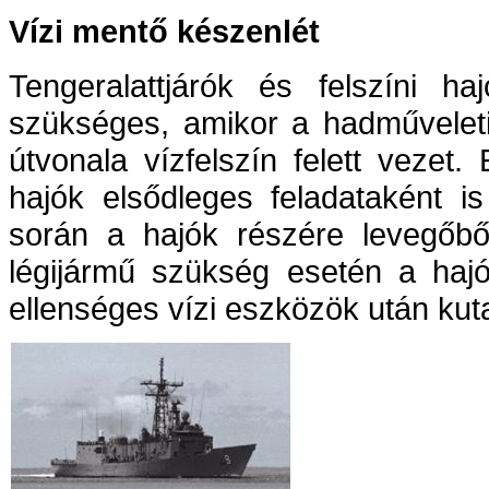
Vízi mentő készenlét
Tengeralattjárók és felszíni ha
szükséges, amikor a hadműveleti 
útvonala vízfelszín felett vezet.
hajók elsődleges feladataként i
során a hajók részére levegőből 
légijármű szükség esetén a hajó k
ellenséges vízi eszközök után kut