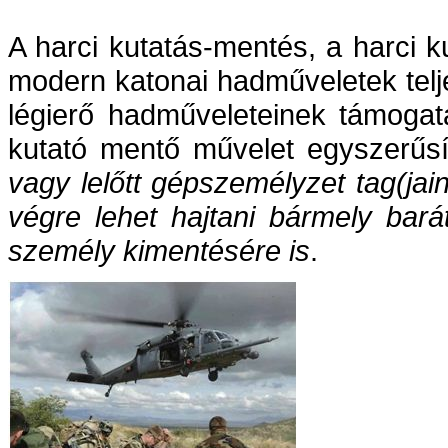
A harci kutatás-mentés, a harci 
modern katonai hadműveletek tel
légierő hadműveleteinek támogat
kutató mentő művelet egyszerűsít
vagy lelőtt gépszemélyzet tag(jai
végre lehet hajtani bármely bar
személy kimentésére is
.