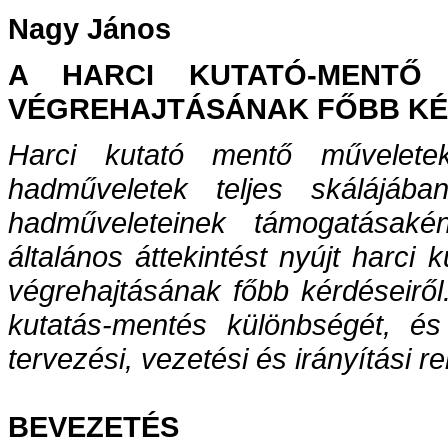
Nagy János
A HARCI KUTATÓ-MENTŐ
VÉGREHAJTÁSÁNAK FŐBB KÉ
Harci kutató mentő művelete
hadműveletek teljes skálájáb
hadműveleteinek támogatásaké
általános áttekintést nyújt harc
végrehajtásának főbb kérdéseiről
kutatás-mentés különbségét, é
tervezési, vezetési és irányítási 
BEVEZETÉS