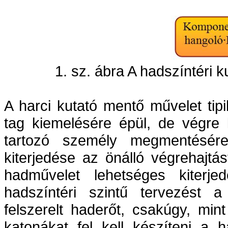
1. sz. ábra A hadszíntéri
A harci kutató mentő művelet tip
tag kiemelésére épül, de végre 
tartozó személy megmentésér
kiterjedése az önálló végrehajtá
hadművelet lehetséges kiterj
hadszíntéri szintű tervezést a
felszerelt haderőt, csakúgy, min
katonákat fel kell készíteni a 