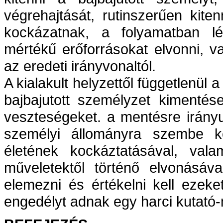
végrehajtását, rutinszerűen kit
kockázatnak, a folyamatban lév
mértékű erőforrásokat elvonni, va
az eredeti irányvonaltól.
A kialakult helyzettől függetlenül
bajbajutott személyzet kimentés
veszteségeket. a mentésre irányu
személyi állományra szembe kel
életének kockáztatásával, vala
műveletektől történő elvonásáv
elemezni és értékelni kell ezeke
engedélyt adnak egy harci kutató