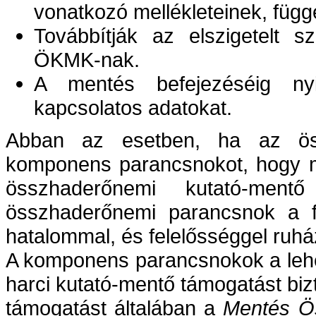
vonatkozó mellékleteinek, függ
Továbbítják az elszigetelt s
ÖKMK-nak.
A mentés befejezéséig nyil
kapcsolatos adatokat.
Abban az esetben, ha az öss
komponens parancsnokot, hogy m
összhaderőnemi kutató-ment
összhaderőnemi parancsnok a f
hatalommal, és felelősséggel ruh
A komponens parancsnokok a lehe
harci kutató-mentő támogatást biz
támogatást általában a
Mentés Ö