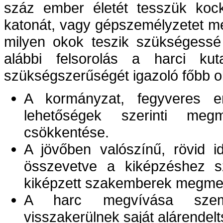
száz ember életét tesszük koc
katonát, vagy gépszemélyzetet me
milyen okok teszik szükségessé
alábbi felsorolás a harci kut
szükségszerűségét igazoló főbb o
A kormányzat, fegyveres e
lehetőségek szerinti meg
csökkentése.
A jövőben valószínű, rövid id
összevetve a kiképzéshez s
kiképzett szakemberek megme
A harc megvívása szempo
visszakerülnek saját alárendelt