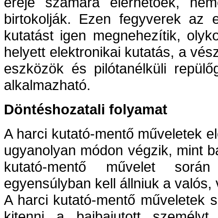
ereje számára elérhetőek, néme
birtokolják. Ezen fegyverek az ell
kutatást igen megnehezítik, olyko
helyett elektronikai kutatás, a vé
eszközök és pilótanélküli repül
alkalmazható.
Döntéshozatali folyamat
A harci kutató-mentő műveletek el
ugyanolyan módon végzik, mint bá
kutató-mentő művelet során
egyensúlyban kell állniuk a valós,
A harci kutató-mentő műveletek 
kitenni a bajbajutott személyt