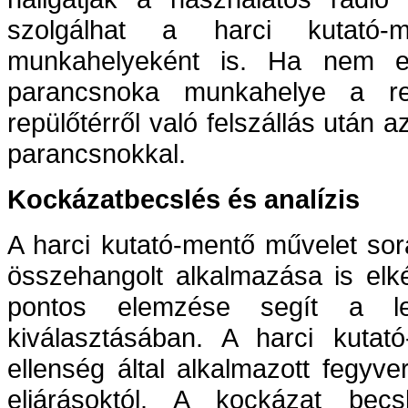
szolgálhat a harci kutató-
munkahelyeként is. Ha nem ez
parancsnoka munkahelye a re
repülőtérről való felszállás után a
parancsnokkal.
Kockázatbecslés és analízis
A harci kutató-mentő művelet során
összehangolt alkalmazása is elk
pontos elemzése segít a l
kiválasztásában. A harci kutat
ellenség által alkalmazott fegyve
eljárásoktól. A kockázat be