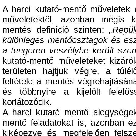
A harci kutató-mentő műveletek 
műveletektől, azonban mégis k
mentés definíció szinten:
„Repül
különleges mentőosztagok és esz
a tengeren veszélybe került szem
kutató-mentő műveleteket kizáró
területen hajtjuk végre, a túl
feltétele a mentés végrehajtásán
és többnyire a kijelölt felelős
korlátozódik.
A harci kutató mentő alegységek
mentő feladatokat is, azonban e
kiképezve és megfelelően felsz