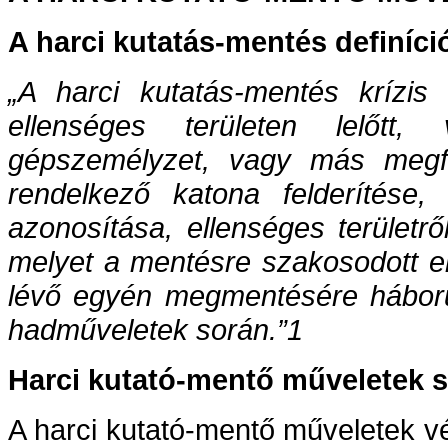
A harci kutatás-mentés definíci
„A harci kutatás-mentés krízis
ellenséges területen lelőtt, 
gépszemélyzet, vagy más megfel
rendelkező katona felderítése,
azonosítása, ellenséges területrő
melyet a mentésre szakosodott e
lévő egyén megmentésére hábor
hadműveletek során.”1
Harci kutató-mentő műveletek 
A harci kutató-mentő műveletek vé