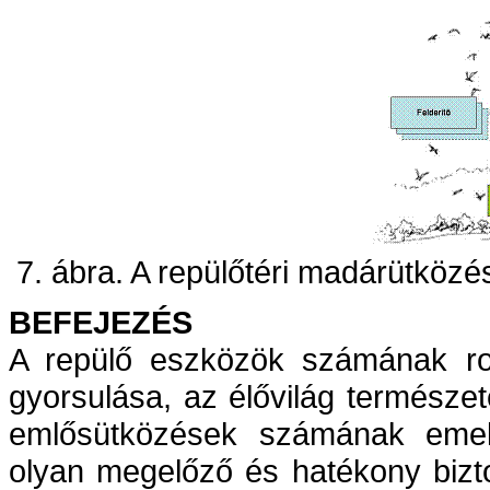
7. ábra. A repülőtéri madárütközé
BEFEJEZÉS
A repülő eszközök számának r
gyorsulása, az élővilág természe
emlősütközések számának emelk
olyan megelőző és hatékony bizto