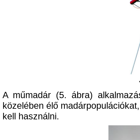
A műmadár (5. ábra) alkalmazásá
közelében élő madárpopulációkat
kell használni.