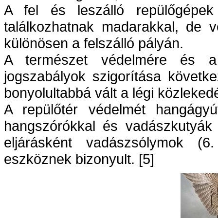
A fel és leszálló repülőgépe
találkozhatnak madarakkal, de ve
különösen a felszálló pályán.
A természet védelmére és a 
jogszabályok szigorítása követk
bonyolultabbá vált a légi közleked
A repülőtér védelmét hangágyú
hangszórókkal és vadászkutyák s
eljárásként vadászsólymok (6
eszköznek bizonyult. [5]