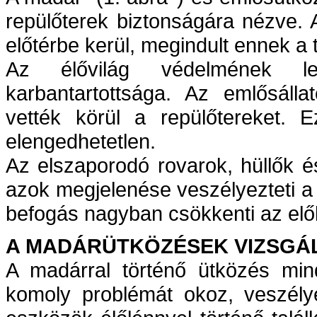
repülőterek biztonságára nézve.
előtérbe kerül, megindult ennek a 
Az élővilág védelmének le
karbantartottsága. Az emlősálla
vették körül a repülőtereket. 
elengedhetetlen.
Az elszaporodó rovarok, hüllők 
azok megjelenése veszélyezteti a 
befogás nagyban csökkenti az előb
A MADÁRÜTKÖZÉSEK VIZSGÁ
A madárral történő ütközés min
komoly problémát okoz, veszélye