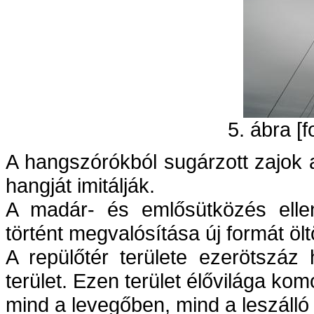
5. ábra [f
A hangszórókból sugárzott zajok 
hangját imitálják.
A madár- és emlősütközés ellen
történt megvalósítása új formát öltö
A repülőtér területe ezerötszáz 
terület. Ezen terület élővilága kom
mind a levegőben, mind a leszálló