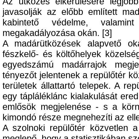
Az ütközés elkerülésére legjob
javasolják az előbb említett ma
kabintető védelme, valamin
megakadályozása okán. [3]
A madárütközések alapvető ok
fészkelő- és költőhelyek közelsé
egyedszámú madárrajok megjele
tényezőt jelentenek a repülőtér k
területek állattartó telepek. A r
egy tápláléklánc kialakulását e
emlősök megjelenése - s a körny
kimondó része megnehezíti az ell
A szolnoki repülőtér közvetlen a 
meglepő, hogy a statisztikában s