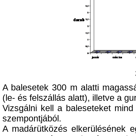
A balesetek 300 m alatti magass
(le- és felszállás alatt), illetv
Vizsgálni kell a baleseteket min
szempontjából.
A madárütközés elkerülésének eg