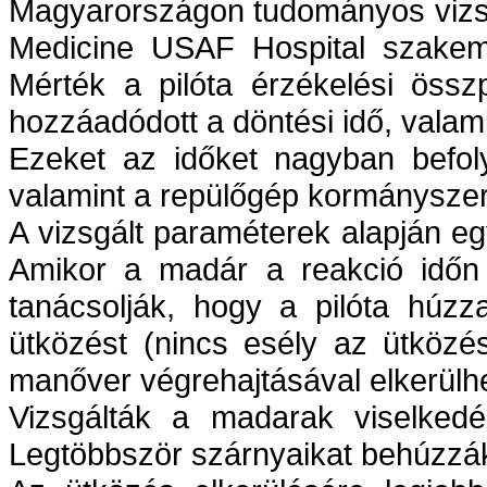
Magyarországon tudományos vizsgá
Medicine USAF Hospital szakembe
Mérték a pilóta érzékelési összp
hozzáadódott a döntési idő, valam
Ezeket az időket nagyban befoly
valamint a repülőgép kormányszerv
A vizsgált paraméterek alapján eg
Amikor a madár a reakció időn 
tanácsolják, hogy a pilóta húzz
ütközést (nincs esély az ütközé
manőver végrehajtásával elkerülhe
Vizsgálták a madarak viselkedé
Legtöbbször szárnyaikat behúzzá