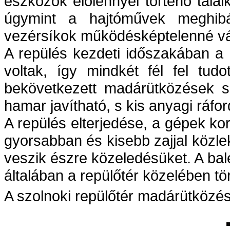
eszközök élőlénnyel történő talá
úgymint a hajtóművek meghibá
vezérsíkok működésképtelenné vá
A repülés kezdeti időszakában a 
voltak, így mindkét fél fel tud
bekövetkezett madárütközések s
hamar javítható, s kis anyagi ráford
A repülés elterjedése, a gépek k
gyorsabban és kisebb zajjal közl
veszik észre közeledésüket. A ba
általában a repülőtér közelében tö
A szolnoki repülőtér madárütközési 