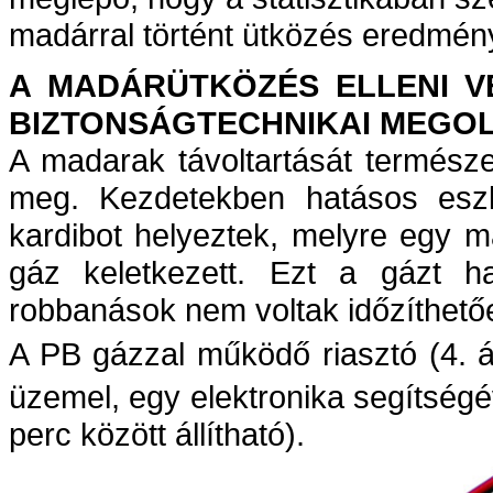
madárral történt ütközés eredmén
A MADÁRÜTKÖZÉS ELLENI V
BIZTONSÁGTECHNIKAI MEGO
A madarak távoltartását termész
meg. Kezdetekben hatásos eszk
kardibot helyeztek, melyre egy m
gáz keletkezett. Ezt a gázt h
robbanások nem voltak időzíthető
A PB gázzal működő riasztó (4. 
üzemel, egy elektronika segítségé
perc között állítható).