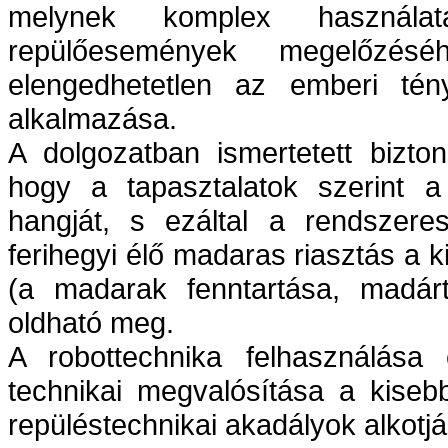
melynek komplex használa
repülőesemények megelőzésé
elengedhetetlen az emberi tény
alkalmazása.
A dolgozatban ismertetett bizto
hogy a tapasztalatok szerint a
hangját, s ezáltal a rendszere
ferihegyi élő madaras riasztás a 
(a madarak fenntartása, madár
oldható meg.
A robottechnika felhasználása
technikai megvalósítása a kiseb
repüléstechnikai akadályok alkotjá