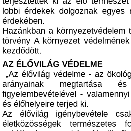
terjesztették ki az élő természe
lobbi érdekek dolgoznak egyes r
érdekében.
Hazánkban a környezetvédelem tö
törvény A környezet védelmének á
kezdődött.
AZ ÉLŐVILÁG VÉDELME
„Az élővilág védelme - az ökológ
arányainak megtartása és 
figyelembevételével - valamennyi
és élőhelyeire terjed ki.
Az élővilág igénybevétele cs
életközösségek természetes fo