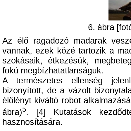
6. ábra [fo
Az élő ragadozó madarak veszé
vannak, ezek közé tartozik a mad
szokásaik, étkezésük, megbeteg
fokú megbízhatatlanságuk.
A természetes ellenség jelenl
bizonyított, de a vázolt bizonyt
élőlényt kiváltó robot alkalmazás
5
ábra)
. [4] Kutatások kezdő
hasznosítására.