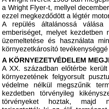
a Wright Flyer-t, mellyel decembe
ezzel megkezdődött a légtér motor
A repülés általánossá válása 
emberiséget, melyet kezdetben 
üzemeltetése és használata mi
környezetkárosító tevékenységgé 
A KÖRNYEZETVÉDELEM MEGJ
A XX. században előtérbe került
környezetének felgyorsult puszt
védelme nélkül megszűnik term
kezdetben törvényileg kikénysze
törvényeket hoztak, majd n