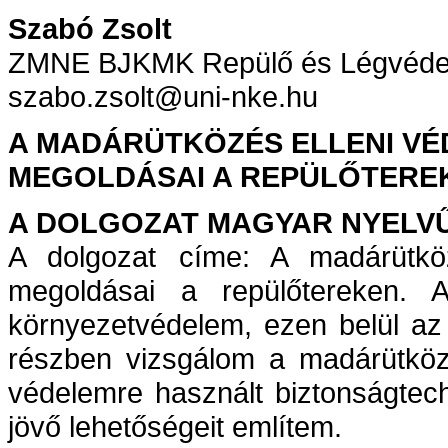
Szabó Zsolt
ZMNE BJKMK Repülő és Légvédel
szabo.zsolt@uni-nke.hu
A MADÁRÜTKÖZÉS ELLENI VÉ
MEGOLDÁSAI A REPÜLŐTERE
A DOLGOZAT MAGYAR NYELV
A dolgozat címe: A madárütköz
megoldásai a repülőtereken.
környezetvédelem, ezen belül az
részben vizsgálom a madárütköz
védelemre használt biztonságtec
jövő lehetőségeit említem.