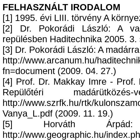
FELHASZNÁLT IRODALOM
[1] 1995. évi LIII. törvény A körn
[2] Dr. Pokorádi László: A va
repülésben Haditechnika 2005. 3. 
[3] Dr. Pokorádi László: A madárr
http://www.arcanum.hu/haditechni
fn=document (2009. 04. 27.)
[4] Prof. Dr. Makkay Imre - Prof.
Repülőtéri madárütközés
http://www.szrfk.hu/rtk/kulonsza
Vanya_L.pdf (2009. 11. 19.)
[5] Horváth Árpá
http://www.geographic.hu/index.p