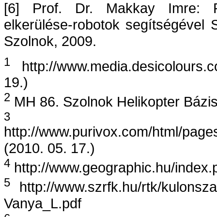
[6] Prof. Dr. Makkay Imre: 
elkerülése-robotok segítségével
Szolnok, 2009.
1
http://www.media.desicolours.c
19.)
2
MH 86. Szolnok Helikopter Bázi
3
http://www.purivox.com/html/page
(2010. 05. 17.)
4
http://www.geographic.hu/index.
5
http://www.szrfk.hu/rtk/kulons
Vanya_L.pdf