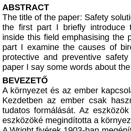
ABSTRACT
The title of the paper: Safety solut
the first part I briefly introduce
inside this field emphasising the 
part I examine the causes of bir
protective and preventive safety 
paper I say some words about the 
BEVEZETŐ
A környezet és az ember kapcsol
Kezdetben az ember csak haszná
tudatos formálását. Az eszközök
eszközöké megindította a környeze
A Wright fivérek 1903-ban megépí