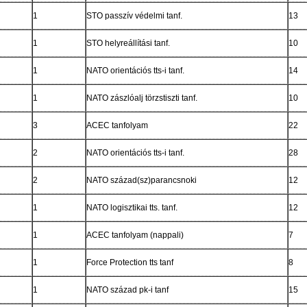
1
STO passzív védelmi tanf.
13
1
STO helyreállítási tanf.
10
1
NATO orientációs tts-i tanf.
14
1
NATO zászlóalj törzstiszti tanf.
10
3
ACEC tanfolyam
22
2
NATO orientációs tts-i tanf.
28
2
NATO század(sz)parancsnoki
12
1
NATO logisztikai tts. tanf.
12
1
ACEC tanfolyam (nappali)
7
1
Force Protection tts tanf
8
1
NATO század pk-i tanf
15