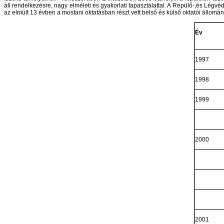
áll rendelkezésre, nagy elméleti és gyakorlati tapasztalattal. A Repülő-,és Lég
az elmúlt 13 évben a mostani oktatásban részt vett belső és külső oktatói állomá
Év
1997
1998
1999
2000
2001