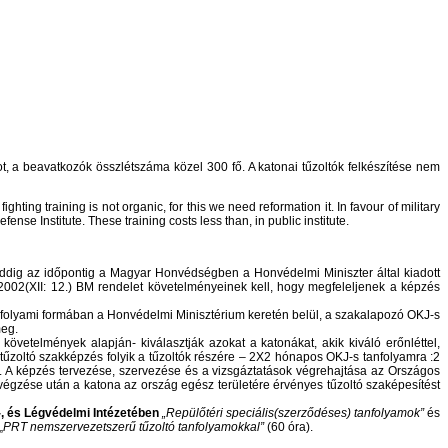
t, a beavatkozók összlétszáma közel 300 fő. A katonai tűzoltók felkészítése nem
ighting training is not organic, for this we need reformation it. In favour of military
ense Institute. These training costs less than, in public institute.
. Addig az időpontig a Magyar Honvédségben a Honvédelmi Miniszter által kiadott
2002(XII: 12.) BM rendelet követelményeinek kell, hogy megfeleljenek a képzés
 tanfolyami formában a Honvédelmi Minisztérium keretén belül, a szakalapozó OKJ-s
meg.
vetelmények alapján- kiválasztják azokat a katonákat, akik kiváló erőnléttel,
 tűzoltó szakképzés folyik a tűzoltók részére – 2X2 hónapos OKJ-s tanfolyamra :2
el). A képzés tervezése, szervezése és a vizsgáztatások végrehajtása az Országos
égzése után a katona az ország egész területére érvényes tűzoltó szaképesítést
, és Légvédelmi Intézetében
„Repülőtéri speciális(szerződéses) tanfolyamok”
és
„
PRT nemszervezetszerű tűzoltó tanfolyamokkal”
(60 óra).