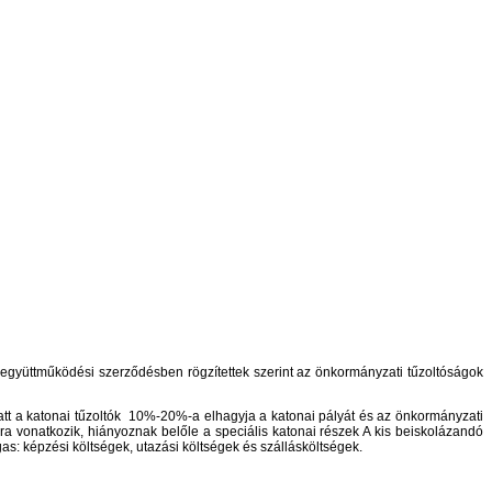
 együttműködési szerződésben rögzítettek szerint az önkormányzati tűzoltóságok
att a katonai tűzoltók 10%-20%-a elhagyja a katonai pályát és az önkormányzati
a vonatkozik, hiányoznak belőle a speciális katonai részek A kis beiskolázandó
: képzési költségek, utazási költségek és szállásköltségek.