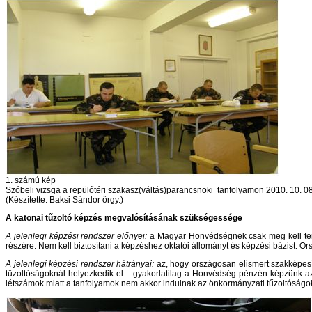
1. számú kép
Szóbeli vizsga a repülőtéri szakasz(váltás)parancsnoki tanfolyamon 2010. 10. 08
(Készítette: Baksi Sándor őrgy.)
A katonai tűzoltó képzés megvalósításának szükségessége
A jelenlegi képzési rendszer előnyei:
a Magyar Honvédségnek csak meg kell terve
részére. Nem kell biztosítani a képzéshez oktatói állományt és képzési bázist. O
A jelenlegi képzési rendszer hátrányai:
az, hogy országosan elismert szakképesí
tűzoltóságoknál helyezkedik el – gyakorlatilag a Honvédség pénzén képzünk az 
létszámok miatt a tanfolyamok nem akkor indulnak az önkormányzati tűzoltóságo