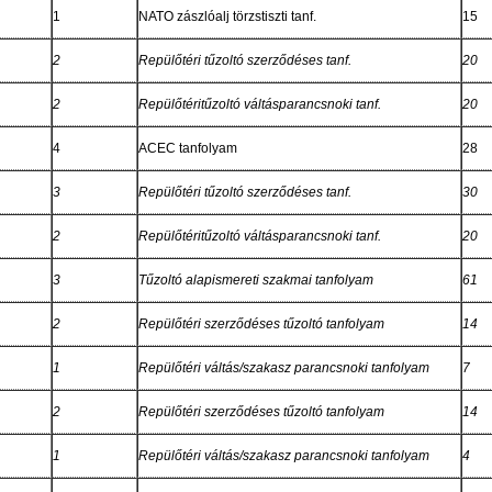
1
NATO zászlóalj törzstiszti tanf.
15
2
Repülőtéri tűzoltó szerződéses tanf.
20
2
Repülőtéritűzoltó váltásparancsnoki tanf.
20
4
ACEC tanfolyam
28
3
Repülőtéri tűzoltó szerződéses tanf.
30
2
Repülőtéritűzoltó váltásparancsnoki tanf.
20
3
Tűzoltó alapismereti szakmai tanfolyam
61
2
Repülőtéri szerződéses tűzoltó tanfolyam
14
1
Repülőtéri váltás/szakasz parancsnoki tanfolyam
7
2
Repülőtéri szerződéses tűzoltó tanfolyam
14
1
Repülőtéri váltás/szakasz parancsnoki tanfolyam
4