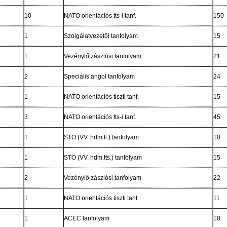
10
NATO orientációs tts-i tanf.
150
1
Szolgálatvezetői tanfolyam
15
1
Vezénylő zászlósi tanfolyam
21
2
Speciális angol tanfolyam
24
1
NATO orientációs tiszti tanf.
15
3
NATO orientációs tts-i tanf.
45
1
STO (VV. hdm.ti.) tanfolyam
10
1
STO (VV. hdm.tts.) tanfolyam
15
2
Vezénylő zászlósi tanfolyam
22
1
NATO orientációs tiszti tanf.
11
1
ACEC tanfolyam
10