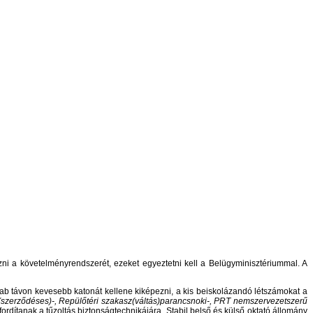
ozni a követelményrendszerét, ezeket egyeztetni kell a Belügyminisztériummal. A
ab távon kevesebb katonát kellene kiképezni, a kis beiskolázandó létszámokat a
i(szerződéses)-, Repülőtéri szakasz(váltás)parancsnoki-, PRT nemszervezetszerű
fordítanak a tűzoltás biztonságtechnikájára. Stabil belső és külső oktató állomány