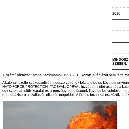
2010
MINDÖSZ
SZESEN:
1. számú táblázat Katonai tanfolyamok 1997-2010 között (a táblázat nem tartalm
A katonai tűzoltó szaképzettség megszerzésének feltételeibe és követelményrend
NATO FORCE PROTECTION, TACEVAL, OPEVAL tűzvédelmi előírásait és a katonai tű
egy szakmai felülvizsgálat és a pénzügyi lehetőségek figyelembe vételével meg
repülőbázison) a szállás és étkezés megoldott. A tűzoltó technikai eszközök a 