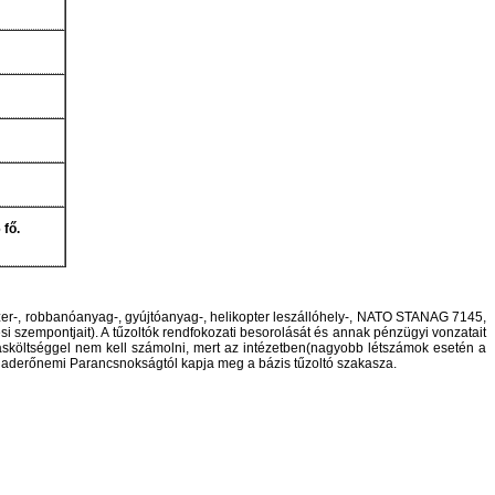
 fő.
szer-, robbanóanyag-, gyújtóanyag-, helikopter leszállóhely-, NATO STANAG 7145,
zempontjait). A tűzoltók rendfokozati besorolását és annak pénzügyi vonzatait
lásköltséggel nem kell számolni, mert az intézetben(nagyobb létszámok esetén a
szhaderőnemi Parancsnokságtól kapja meg a bázis tűzoltó szakasza.