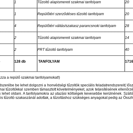
1
Tűzoltó alapismereti szakmai tanfolyam
20
1
Repülőtéri szerződéses tűzoltó tanfolyam
20
4
Repülőtéri váltás/szakasz parancsnoki tanfolyam
28
2
Tűzoltó alapismereti szakmai tanfolyam
14
2
PRT tűzoltó tanfolyam
40
-
128 db
TANFOLYAM
1716
azza a repülő szakmai tanfolyamokat!)
szerébe be lehet dolgozni a honvédségi tűzoltók speciális feladatrendszereit( lő
zoltókkal szemben támasztott követelményeket, azok teljesítésének ellenőrzési s
 lehet oldani. A tanfolyamokra az utazási költségek kevesebbe kerülnének. Szál
bázis tűzoltó szakaszánál adottak, a tűzoltáshoz szükséges anyagokat pedig az Ös