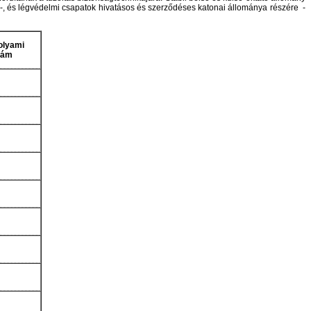
lő-, és légvédelmi csapatok hivatásos és szerződéses katonai állománya részére -
olyami
zám