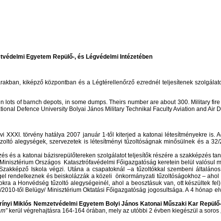
etvédelmi Egyetem Repülő-, és Légvédelmi Intézetében
rakban, kiképző központban és a Légtérellenőrző ezrednél teljesítenek szolgálato
, in lots of barnch depots, in some dumps. Theirs number are about 300. Military fire f
ational Defence University Bolyai János Military Technikal Faculty Aviation and Air Def
évi XXXI. törvény hatálya 2007 január 1-től kiterjed a katonai létesítményekre is
zoltó alegységek, szervezetek is létesítményi tűzoltóságnak minősülnek és a 32/
épzés és a katonai bázisrepülőtereken szolgálatot teljesítők részére a szakképzés
y)Minisztérium Országos Katasztrófavédelmi Főigazgatóság keretein belül valósul 
zakképző Iskola végzi. Utána a csapatoknál –a tűzoltókkal szembeni általános kö
éggel rendelkeznek és beiskolázzák a közeli önkormányzati tűzoltóságokhoz – ahol
tásokra a Honvédség tűzoltó alegységeinél, ahol a beosztásuk van, ott készültek f
2010-től Belügy/ Minisztérium Oktatási Főigazgatóság jogosultsága. A 4 hónap elv
Zrínyi Miklós Nemzetvédelmi Egyetem Bolyi János Katonai Műszaki Kar Repülő-
yam”
kerül végrehajtásra 164-164 órában, mely az utóbbi 2 évben kiegészül a soros 