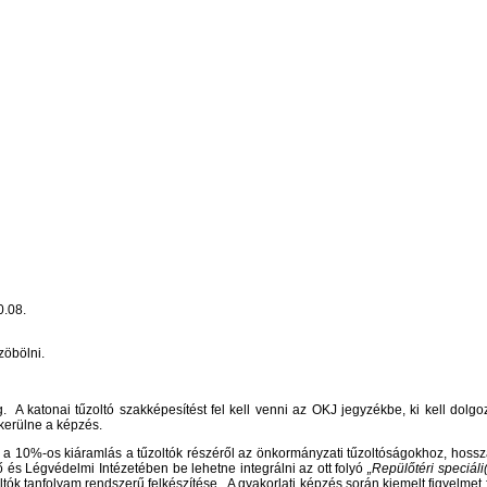
0.08.
zöbölni.
. A katonai tűzoltó szakképesítést fel kell venni az OKJ jegyzékbe, ki kell dolg
 kerülne a képzés.
a 10%-os kiáramlás a tűzoltók részéről az önkormányzati tűzoltóságokhoz, hossz
és Légvédelmi Intézetében be lehetne integrálni az ott folyó
„Repülőtéri speciál
ltók tanfolyam rendszerű felkészítése. A gyakorlati képzés során kiemelt figyelmet 