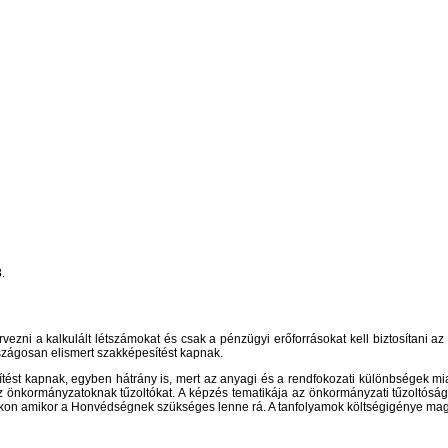
.
zni a kalkulált létszámokat és csak a pénzügyi erőforrásokat kell biztosítani az
rszágosan elismert szakképesítést kapnak.
tést kapnak, egyben hátrány is, mert az anyagi és a rendfokozati különbségek mi
önkormányzatoknak tűzoltókat. A képzés tematikája az önkormányzati tűzoltóságr
kon amikor a Honvédségnek szükséges lenne rá. A tanfolyamok költségigénye magas