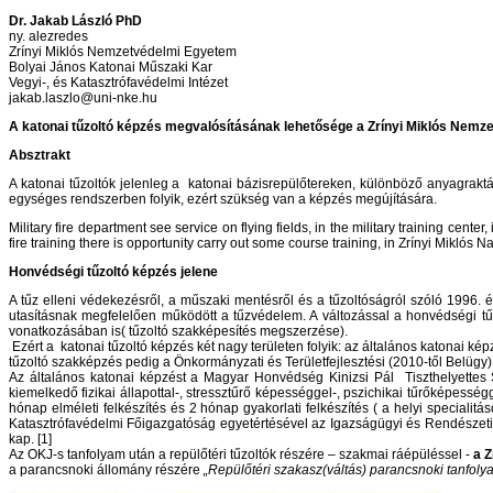
Dr. Jakab László PhD
ny. alezredes
Zrínyi Miklós Nemzetvédelmi Egyetem
Bolyai János Katonai Műszaki Kar
Vegyi-, és Katasztrófavédelmi Intézet
jakab.laszlo@uni-nke.hu
A katonai tűzoltó képzés megvalósításának lehetősége a Zrínyi Miklós Nemz
Absztrakt
A katonai tűzoltók jelenleg a katonai bázisrepülőtereken, különböző anyagraktá
egységes rendszerben folyik, ezért szükség van a képzés megújítására.
Military fire department see service on flying fields, in the military training center
fire training there is opportunity carry out some course training, in Zrínyi Miklós N
Honvédségi tűzoltó képzés jelene
A tűz elleni védekezésről, a műszaki mentésről és a tűzoltóságról szóló 1996. 
utasításnak megfelelően működött a tűzvédelem. A változással a honvédségi tű
vonatkozásában is( tűzoltó szakképesítés megszerzése).
Ezért a katonai tűzoltó képzés két nagy területen folyik: az általános katonai k
tűzoltó szakképzés pedig a Önkormányzati és Területfejlesztési (2010-től Belüg
Az általános katonai képzést a Magyar Honvédség Kinizsi Pál Tiszthelyettes S
kiemelkedő fizikai állapottal-, stressztűrő képességgel-, pszichikai tűrőképess
hónap elméleti felkészítés és 2 hónap gyakorlati felkészítés ( a helyi speciali
Katasztrófavédelmi Főigazgatóság egyetértésével az Igazságügyi és Rendészeti/
kap. [1]
Az OKJ-s tanfolyam után a repülőtéri tűzoltók részére – szakmai ráépüléssel -
a 
a parancsnoki állomány részére
„Repülőtéri szakasz(váltás) parancsnoki tanfol