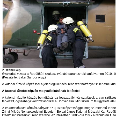
2. számú kép
Gyakorlati vizsga a Repülőtéri szakasz (váltás) parancsnoki tanfolyamon 2010. 1
(Készítette: Baksi Sándor őrgy.)
A katonai tűzoltó képzéssel a jelenlegi képzési rendszer hátrányait ki lehetne küs
A katonai tűzoltó képzés megvalósításának feltételei
A katonai tűzoltó képzés beindításához jogszabályi változtatásokra van szükség
tervezett jogszabályi változtatásokkal a Honvédelmi Minisztérium felügyelete alá
A katonai tűzoltó képzés előnyei:
az új szakképzettséggel megszüntethető lenne 
Zrínyi Miklós Nemzetvédelmi Egyetem Bolyai János Katonai Műszaki Kar Repülő 
tűzoltó tanfolyamok”
rendszerébe. Az intézetben 2005-óta folyik a repülőtéri tűzo