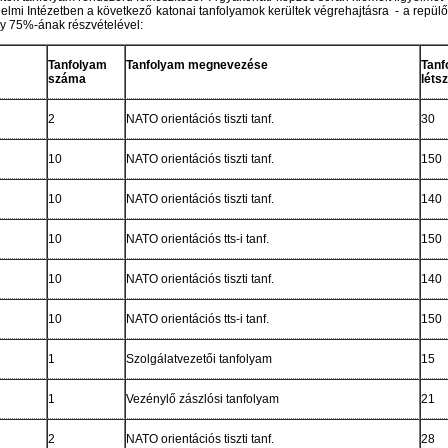
védelmi Intézetben a következő katonai tanfolyamok kerültek végrehajtásra - a repü
ny 75%-ának részvételével:
Tanfolyam
Tanfolyam megnevezése
Tanf
száma
léts
2
NATO orientációs tiszti tanf.
30
10
NATO orientációs tiszti tanf.
150
10
NATO orientációs tiszti tanf.
140
10
NATO orientációs tts-i tanf.
150
10
NATO orientációs tiszti tanf.
140
10
NATO orientációs tts-i tanf.
150
1
Szolgálatvezetői tanfolyam
15
1
Vezénylő zászlósi tanfolyam
21
2
NATO orientációs tiszti tanf.
28