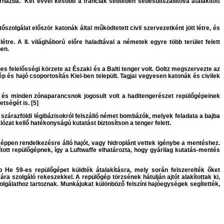
rházba. Két évvel később a franciák sebtében sebesültszállítóvá átalakított
szolgálat először katonák által működtetett civil szervezetként jött létre, és
re. A II. világháború előre haladtával a németek egyre több terület felett
ben.
 felelősségi körzete az Északi és a Balti tenger volt. Goltz megszervezte az
p és hajó csoportosítás Kiel-ben települt. Tagjai vegyesen katonák és civilek
al és minden zónaparancsnok jogosult volt a haditengerészet repülőgépeinek
ségét is. [5]
ő szárazföldi légibázisokról felszálló német bombázók, melyek feladata a bajba
lózat kellő hatékonyságú kutatást biztosítson a tenger felett.
éppen rendelkezésre álló hajót, vagy hidroplánt vettek igénybe a mentéshez.
ított repülőgépnek, így a Luftwaffe elhatározta, hogy gyárilag kutatás-mentés
b He 59-es repülőgépet küldték átalakításra, mely során felszerelték őket
a szolgáló rekeszekkel. A repülőgép törzsének hátulján ajtót alakítottak ki,
szolgálathoz tartoznak. Munkájukat különböző felszíni hajóegységek segítették,