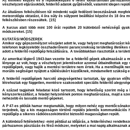
Az elméleti képzés és a repülőkiképzés 6 hetes időtartamban párhuzamos
vészhelyzeti eljárásokból, felderítő adatok gyűjtéséből, valamint idegen repül
Az általános felkészítésen túl mindenki saját fedélzeti beosztásának megfel
meteorológia oktatást, 4 óra súly és súlypont beállítási képzést és 18 óra
felkészítésben részesültek. [15]
A kurzus alatt több mint 100 órát repültek 20 különböző nehézségű gyak
módszereket. [15]
KUTATÁSI MÓDSZEREK
Amikor egy gépszemélyzet vészjelet adott le, vagy helyzet meghatározást ké
telefonon legközelebbi összhaderőnemi parancsnokság területileg illetékes m
adott a felderítő repülőgép felszállására. A továbbiakban riasztották a terüle
Az amerikai légierő 1943-ban vezette be a felderítő gépek alkalmazását a 
lényege az volt, hogy a vészhelyzet jelentésekor azonnal útbaindítottak egy
repülőgépek, vagy hajók a mentési területre nem értek. Ha a mentőhajók nem
morális segítséget nyújtott a túlélésükért küzdőknek, mindamellett szükség e
A felderítő repülőgépek harcoló alegységekhez tartoztak, így gyakran elő
létrehoztak egy független, mentésre szakosodott speciális felderítő alegységet
A század tagjainak feladatai közé tartozott, hogy lehetőség szerint még a
kényszerleszállást, a feladat helyzetének pontos meghatározása, majd a személ
nehezebb és lassabb mentő gépeket.
A P 47-es pilóták hamar megtanulták, hogy milyen nehéz egy mentőcsónakot 
terjednek, így a kis magasságon történő repülés jelentős kommunikációs h
repülőgép a sikeres rádióösszeköttetést biztosító magasságban repült.
A különböző feltételekhez -mint például az időjárás, a felderítéshez rendelke
párhuzamos pásztázás és fésű módszer, melyeket a mai napig alkalmaznak a