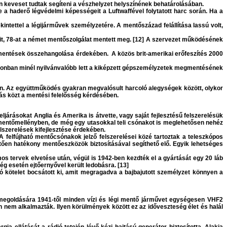
en keveset tudtak segíteni a vészhelyzet helyszínének behatárolásában.
e a haderő légvédelmi képességeit a Luftwaffével folytatott harc során. Ha a
ntettel a légijárművek személyzetére. A mentőszázad felállítása lassú volt,
brit, 78-at a német mentőszolgálat mentett meg. [12] A szervezet működésének
mentések összehangolása érdekében. A közös brit-amerikai erőfeszítés 2000
 azonban minél nyilvánvalóbb lett a kiképzett gépszemélyzetek megmentésének
n. Az együttműködés gyakran megvalósult harcoló alegységek között, olykor
s közt a mentési felelősség kérdésében.
ljárásokat Anglia és Amerika is átvette, vagy saját fejlesztésű felszerelésük
r mentőmellényben, de még egy utasokkal teli csónakot is meglehetősen nehéz
lszerelések kifejlesztése érdekében.
A felfújható mentőcsónakok jelző felszerelései közé tartoztak a teleszkópos
vetően hatékony mentőeszközök biztosításával segíthető elő. Egyik lehetséges
os tervek elvetése után, végül is 1942-ben kezdték el a gyártását egy 20 láb
ég esetén ejtőernyővel került ledobásra. [13]
szó kötelet bocsátott ki, amit megragadva a bajbajutott személyzet könnyen a
 megoldására 1941-től minden vízi és légi mentő járművet egységesen VHF2
en nem alkalmazták. Ilyen körülmények között ez az időveszteség élet és halál