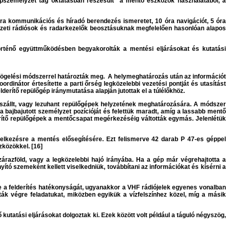
épszemélyzet tag oktatásban részesült a mentő eszközök használatából, a
7 óra kommunikációs és híradó berendezés ismeretet, 10 óra navigációt, 5 óra
délzeti rádiósok és radarkezelők beosztásuknak megfelelően hasonlóan alapos
örténő együttműködésben begyakorolták a mentési eljárásokat és kutatási
szögelési módszerrel határozták meg. A helymeghatározás után az információt
dinátor értesítette a parti őrség legközelebbi vezetési pontját és utasítást
lderítő repülőgép iránymutatása alapján jutottak el a túlélőkhöz.
leszállt, vagy lezuhant repülőgépek helyzetének meghatározására. A módszer
a bajbajutott személyzet pozícióját és felettük maradt, amíg a lassabb mentő
derítő repülőgépek a mentőcsapat megérkezéséig váltották egymás. Jelenlétük
delkezésre a mentés elősegítésére. Ezt felismerve 42 darab P 47-es géppel
zközökkel. [16]
zárazföld, vagy a legközelebbi hajó irányába. Ha a gép már végrehajtotta a
yító szemeként kellett viselkedniük, továbbítani az információkat és kísérni a
e a felderítés hatékonyságát, ugyanakkor a VHF rádiójelek egyenes vonalban
ák végre feladatukat, miközben egyikük a vízfelszínhez közel, míg a másik
kutatási eljárásokat dolgoztak ki. Ezek között volt például a táguló négyszög,