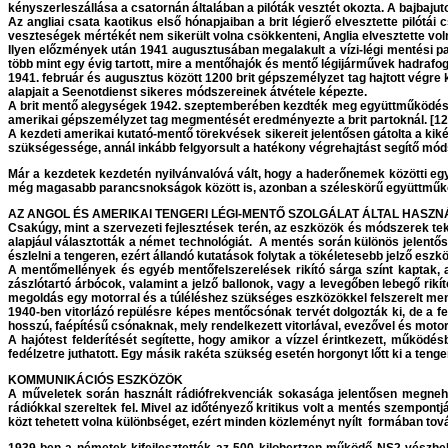
kényszerleszállása a csatornán általában a pilóták vesztét okozta. A bajbaju
Az angliai csata kaotikus első hónapjaiban a brit légierő elvesztette pilót
veszteségek mértékét nem sikerült volna csökkenteni, Anglia elvesztette vol
Ilyen előzmények után 1941 augusztusában megalakult a vízi-légi mentési pa
több mint egy évig tartott, mire a mentőhajók és mentő légijárművek hadrafo
1941. február és augusztus között 1200 brit gépszemélyzet tag hajtott végre
alapjait a Seenotdienst sikeres módszereinek átvétele képezte.
A brit mentő alegységek 1942. szeptemberében kezdték meg együttműködést 
amerikai gépszemélyzet tag megmentését eredményezte a brit partoknál. [12
A kezdeti amerikai kutató-mentő törekvések sikereit jelentősen gátolta a k
szükségessége, annál inkább felgyorsult a hatékony végrehajtást segítő mó
Már a kezdetek kezdetén nyilvánvalóvá vált, hogy a haderőnemek közötti e
még magasabb parancsnokságok között is, azonban a széleskörű együttműköd
AZ ANGOL ÉS AMERIKAI TENGERI LÉGI-MENTŐ SZOLGÁLAT ÁLTAL HASZ
Csakúgy, mint a szervezeti fejlesztések terén, az eszközök és módszerek teki
alapjául választották a német technológiát. A mentés során különös jelentő
észlelni a tengeren, ezért állandó kutatások folytak a tökéletesebb jelző 
A mentőmellények és egyéb mentőfelszerelések rikító sárga színt kaptak, a 
zászlótartó árbócok, valamint a jelző ballonok, vagy a levegőben lebegő rik
megoldás egy motorral és a túléléshez szükséges eszközökkel felszerelt ment
1940-ben vitorlázó repülésre képes mentőcsónak tervét dolgozták ki, de a fe
hosszú, faépítésű csónaknak, mely rendelkezett vitorlával, evezővel és motorr
A hajótest felderítését segítette, hogy amikor a vízzel érintkezett, működé
fedélzetre juthatott. Egy másik rakéta szükség esetén horgonyt lőtt ki a teng
KOMMUNIKÁCIÓS ESZKÖZÖK
A műveletek során használt rádiófrekvenciák sokasága jelentősen megnehe
rádiókkal szereltek fel. Mivel az időtényező kritikus volt a mentés szempont
közt tehetett volna különbséget, ezért minden közleményt nyílt formában tová