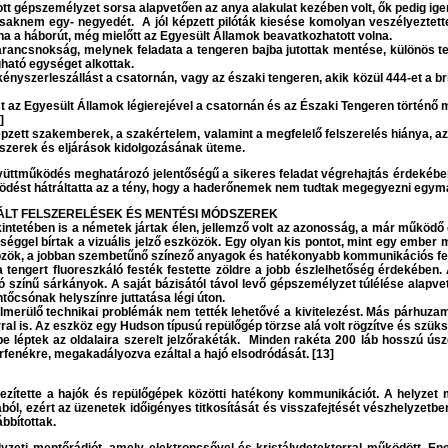
tott gépszemélyzet sorsa alapvetően az anya alakulat kezében volt, ők pedig ig
ái csaknem egy- negyedét. A jól képzett pilóták kiesése komolyan veszélyeztett
na a háborút, még mielőtt az Egyesült Államok beavatkozhatott volna.
rancsnokság, melynek feladata a tengeren bajba jutottak mentése, különös teki
gható egységet alkottak.
 kényszerleszállást a csatornán, vagy az északi tengeren, akik közül 444-et a 
az Egyesült Államok légierejével a csatornán és az Északi Tengeren történő 
]
iképzett szakemberek, a szakértelem, valamint a megfelelő felszerelés hiánya,
dszerek és eljárások kidolgozásának üteme.
gyüttműködés meghatározó jelentőségű a sikeres feladat végrehajtás érdekébe
ést hátráltatta az a tény, hogy a haderőnemek nem tudtak megegyezni egymá
NÁLT FELSZERELÉSEK ÉS MENTÉSI MÓDSZEREK
ntetében is a németek jártak élen, jellemző volt az azonosság, a már működő e
sséggel bírtak a vizuális jelző eszközök. Egy olyan kis pontot, mint egy embe
eszközök, a jobban szembetűnő színező anyagok és hatékonyabb kommunikációs fe
tengert fluoreszkáló festék festette zöldre a jobb észlelhetőség érdekében. 
ító színű sárkányok. A saját bázisától távol levő gépszemélyzet túlélése alap
őcsónak helyszínre juttatása légi úton.
lmerülő technikai problémák nem tették lehetővé a kivitelezést. Más párhuzam
al is. Az eszköz egy Hudson típusú repülőgép törzse alá volt rögzítve és szüks
sbe léptek az oldalaira szerelt jelzőrakéták. Minden rakéta 200 láb hosszú ú
erfenékre, megakadályozva ezáltal a hajó elsodródását. [13]
zítette a hajók és repülőgépek közötti hatékony kommunikációt. A helyzet
jából, ezért az üzenetek időigényes titkosítását és visszafejtését vészhelyzetb
bbítottak.