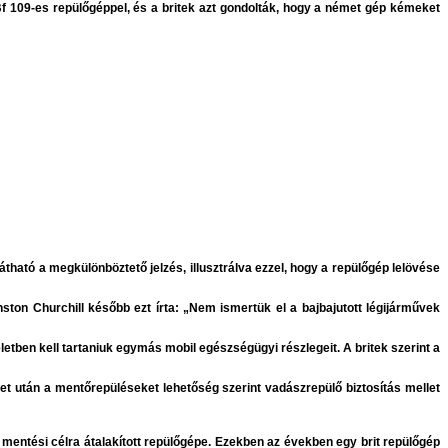
 Bf 109-es repülőgéppel, és a britek azt gondolták, hogy a német gép kémeket
átható a megkülönböztető jelzés, illusztrálva ezzel, hogy a repülőgép lelövése
nston Churchill később ezt írta: „Nem ismertük el a bajbajutott légijárművek
etben kell tartaniuk egymás mobil egészségügyi részlegeit. A britek szerint a
eset után a mentőrepüléseket lehetőség szerint vadászrepülő biztosítás mellet
 mentési célra átalakított repülőgépe. Ezekben az években egy brit repülőgép