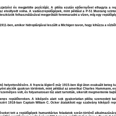
szjelzést és megjelölte pozícióját. A pilóta ezután ejtőernyővel elhagyta a
t az elsüllyedt volna. A vadászrepülőgépek, mint például a P-51 Mustang szint
őeszközök felhasználásával megpróbált fennmaradni a vízen, míg egy repülőgép,
11-ben, amikor hidroplánjával leszállt a Michigen tavon, hogy kihúzza a vízből e
ó helyettesítésére. A francia légierő már 1915-ben légi úton evakuált beteg
éni akciók gyakran történtek, mint például az amerikai Charles Hammann, eset
személyes volt, és folyamatosan tűz alatt tartották, sikerült megmentenie bajt
lenes repülőtereken. A kiképzés alatt sok gyakorlatlan pilóta szenvedett bal
, ezért 1918-ban Captain Wiliam C. Ocker átalakított egy szabvány kiképző re
éseket tett a repülőgépek humanitárius feladatok során történő alkalmazásár