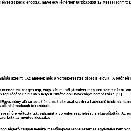
zemélyzetét pedig elfogták, mivel egy légtérben tartózkodott 12 Messerschmitt
láírás szerint: „Az angolok még a vöröskeresztes gépet is lelövik” A fotón jól l
nt minden ellenséges légi, vagy vízi mentő járművet meg kell semmisíteni. Wi
es repülőgépek a mentés helyett ismét a civil lakosságot bombázzák”. [11]
Egyezmény alá tartoztak és annak előírásai szerint a hadviselő feleknek tisztel
 elleni támadások fokozódtak.
epszínűre változtatták, valamint a vöröskereszt jelzést is eltávolították. Az 
harci kutatás-mentés időszaka.
angol légierő csupán néhány mentőhajóval rendelkezett és egyáltalán nem volt