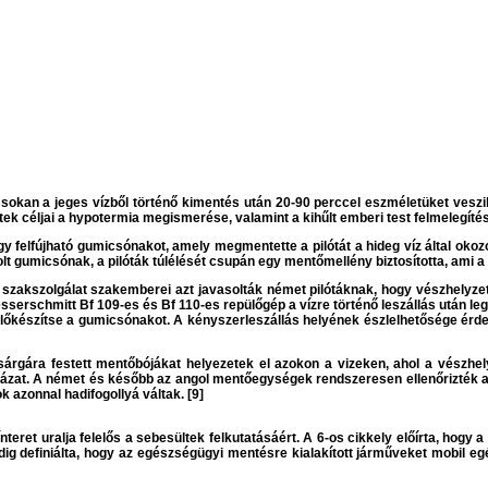
sokan a jeges vízből történő kimentés után 20-90 perccel eszméletüket veszi
tek céljai a hypotermia megismerése, valamint a kihűlt emberi test felmelegít
 felfújható gumicsónakot, amely megmentette a pilótát a hideg víz által okozo
lt gumicsónak, a pilóták túlélését csupán egy mentőmellény biztosította, ami a 
zakszolgálat szakemberei azt javasolták német pilótáknak, hogy vészhelyzet
sserschmitt Bf 109-es és Bf 110-es repülőgép a vízre történő leszállás után le
 előkészítse a gumicsónakot. A kényszerleszállás helyének észlelhetősége érd
ára festett mentőbójákat helyezetek el azokon a vizeken, ahol a vészhelyze
házat. A német és később az angol mentőegységek rendszeresen ellenőrizték a 
 azonnal hadifogollyá váltak. [9]
teret uralja felelős a sebesültek felkutatásáért. A 6-os cikkely előírta, hogy a
edig definiálta, hogy az egészségügyi mentésre kialakított járműveket mobil eg