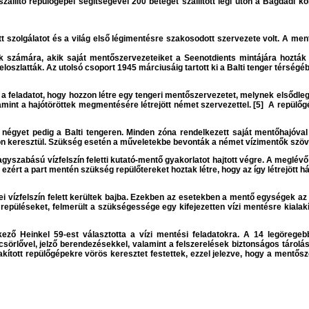
állító repülőgépei segítségével 200 beteget szállított légi úton a Bagdadi kó
 szolgálatot és a világ első légimentésre szakosodott szervezete volt. A mentő
számára, akik saját mentőszervezeteiket a Seenotdients mintájára hozták lét
feloszlatták. Az utolsó csoport 1945 márciusáig tartott ki a Balti tenger térségé
 feladatot, hogy hozzon létre egy tengeri mentőszervezetet, melynek elsődleges
amint a hajótöröttek megmentésére létrejött német szervezettel. [5] A repülőgé
ki, négyet pedig a Balti tengeren. Minden zóna rendelkezett saját mentőhajóv
 keresztül. Szükség esetén a műveletekbe bevonták a német vízimentők szövet
nagyszabású vízfelszín feletti kutató-mentő gyakorlatot hajtott végre. A meglév
ezért a part mentén szükség repülőtereket hoztak létre, hogy az így létrejött há
i vízfelszín felett kerültek bajba. Ezekben az esetekben a mentő egységek az 
i repüléseket, felmerült a szükségessége egy kifejezetten vízi mentésre kialak
ező Heinkel 59-est választotta a vízi mentési feladatokra. A 14 legöregeb
örlővel, jelző berendezésekkel, valamint a felszerelések biztonságos tárolásár
alakított repülőgépekre vörös keresztet festettek, ezzel jelezve, hogy a mentő