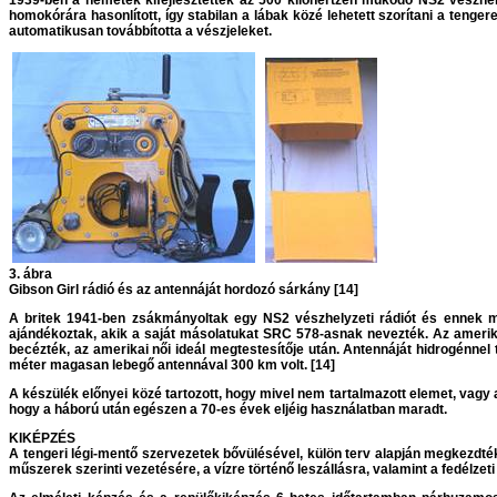
1939-ben a németek kifejlesztették az 500 kilohertzen működő NS2 vészhelyze
homokórára hasonlított, így stabilan a lábak közé lehetett szorítani a t
automatikusan továbbította a vészjeleket.
3. ábra
Gibson Girl rádió és az antennáját hordozó sárkány [14]
A britek 1941-ben zsákmányoltak egy NS2 vészhelyzeti rádiót és ennek má
ajándékoztak, akik a saját másolatukat SRC 578-asnak nevezték. Az amerikai
becézték, az amerikai női ideál megtestesítője után. Antennáját hidrogénnel 
méter magasan lebegő antennával 300 km volt. [14]
A készülék előnyei közé tartozott, hogy mivel nem tartalmazott elemet, vagy a
hogy a háború után egészen a 70-es évek eljéig használatban maradt.
KIKÉPZÉS
A tengeri légi-mentő szervezetek bővülésével, külön terv alapján megkezdté
műszerek szerinti vezetésére, a vízre történő leszállásra, valamint a fedélzet