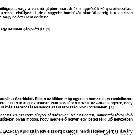
 repülőgépet, vagy a zuhanó gépben maradt és megpróbált kényszerleszállást
e azonnal elsüllyedtek, de a nagyobb bombázók akár 30 percig is a felszínen
 vagy hajó fel nem derítette.
gy lezuhant gép pilótáját. [1]
 katonákat Szerbiából. Ebben az időben még egyetlen nemzet sem rendelkezett
e, aki 1918 augusztusában Pula közelében leszállt az Adriai tengerre, hogy
ársát és szerencsésen landolt az Olaszországi Port Corsineben. [2]
esetet és szerzett súlyos sérüléseket. Az elszigetelt, mindentől távol lévő
pülőgépet olyan módon, hogy megfelelő legyen egy beteg félig ülő helyzetben
a. 1923-ban Kurdisztán egy elszigetelt katonai helyőrségében vérhas járvány