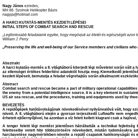
Nagy János
ezredes,
MH 86. Szolnok Helikopter Bázis
nagyja@hotmail.com
A HARCI KUTATÁS-MENTÉS KEZDETI LÉPÉSEI
INITIAL STEPS OF COMBAT SEARCH AND RESCUE
„Legfontosabb feladataink egyike, hogy megóvjuk az életét és egészségét azon k
William J. Perry
„Preserving the life and well-being of our Service members and civilians who a
Absztrakt
A harci kutatás-mentés a II. világháború kiterjedt légi műveletei során vál
az ellenséget értékes felderítési adatoktól fosztja meg. Kiemelkedő jelentő
kezdeti lépéseit, bemutatja a feladat végrehajtás során alkalmazott eszközök
Abstract
Combat search and rescue became a part of military operational capabilities w
the enemy from a potential intelligence source. It is a key element in sustaini
US air sea rescue, and the procedures, training and equipments used by thee
BEVEZETÉS
A repülőgépek hatótávolságának növekedésével nyilvánvalóvá vált, hogy szüks
növeli. A II. világháború elején a gyorsan terjeszkedő Luftwaffe nem enged
érhetett ejtőernyőjével, ha azonban a víz felett kellett kiugrani csak a hajóval
A tenger feletti légi mentést jelentősen hátráltatták a technikai fejlettsé
feletteseibe vetett hite többszörösére növekedett, miután tudomásukra ju
harcbavetése nagymértékben növelte a repülő csapatok hatékonyságát és e