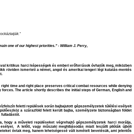
ockáztatják.”
n one of our highest priorities.” - William J. Perry,
ásával kritikus harci képességek és emberi erőforrások óvhatók meg, miközben
ikk röviden ismerteti a német, angol és amerikai tengeri légi kutatás-mentés
t.
e right time and right place preserves critical combat resources while denying
y forces. The article shortly describes the initial steps of German, English and
elszín feletti repülések során bajbajutott gépszemélyzetek túlélési esélyeit
ülőeszköz a szárazföld felett került bajba, személyzete biztonságban földet
 fulladástól.
válta, hogy a műveleti repüléseket végrehajtó gépszemélyzetek harci morálja,
sélyei. A lelőtt, vagy műszaki meghibásodás miatt leszállt pilóták újbóli
eket óvtak meg, hanem lehetségessé vált ismételt bevetésük, ami jelentős