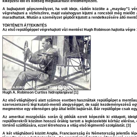
kiképzési idő és költség megtakarítást eredményezett.
A bajbajutott gépszemélyzet, ha volt ideje, rádión közölte a „mayday”1 vé
végrehajtani a vízfelszínre, majd valahogyan kijutni a roncsból még mielőt
maradhattak. Miután a személyzet gépből kijutott a rendelkezésére álló ment
TÖRTÉNETI ÁTTEKINTÉS
Az első repülőgéppel végrehajtott vízi mentést Hugh Robinson hajtotta végre 19
Hugh A. Robinson Curtiss hidroplánjával [1]
Az első világháború alatt számos esetben használtak repülőgépet a mentőaut
szervezetszerű légi kutató-mentő alegységgel, de saját kezdeményezésű egy
megmentse egy ellenséges gép által lelőtt bajtársát. Bár repülőgépe csak egy
Az amerikai mozgósítás során új pilóták ezreit képezték ki eldugott, ideig
repülőterekről közúton hosszú órákig tartott a legközelebbi kórház elérése
történő szállítására, ezzel létrehozva a világ első légimentő szolgálatát. [3]
A két világháború között Anglia, Franciaország és Németország jelentős lép