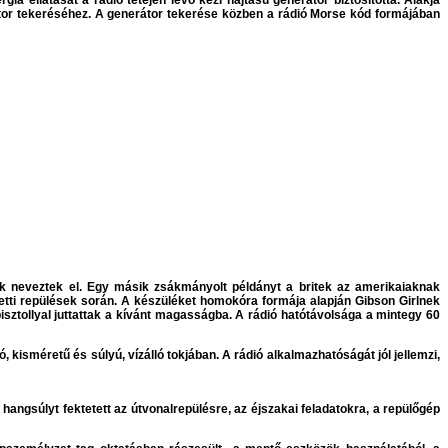
a ellátását a rádió tetején lévő kézi hajtású generátor biztosította. Alakja
tor tekeréséhez. A generátor tekerése közben a rádió Morse kód formájában
ak neveztek el. Egy másik zsákmányolt példányt a britek az amerikaiaknak
letti repülések során. A készüléket homokóra formája alapján Gibson Girlnek
pisztollyal juttattak a kívánt magasságba. A rádió hatótávolsága a mintegy 60
 kisméretű és súlyú, vízálló tokjában. A rádió alkalmazhatóságát jól jellemzi,
ngsúlyt fektetett az útvonalrepülésre, az éjszakai feladatokra, a repülőgép