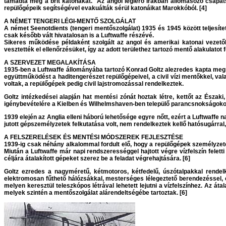
támadta meg a brit katonákat. Az angol légierő Irakban állomásozó csapatsz
repülőgépeik segítségével evakuálták sérül katonáikat Marokkóból. [4]
A NÉMET TENGERI LÉGI-MENTŐ SZOLGÁLAT
A német Seenotdients (tengeri mentőszolgálat) 1935 és 1945 között teljesített
csak később vált hivatalosan is a Luftwaffe részévé.
Sikeres működése példaként szolgált az angol és amerikai katonai vezetők 
vesztették el ellenőrzésüket, így az adott területhez tartozó mentő alakulatot 
A SZERVEZET MEGALAKÍTÁSA
1935-ben a Luftwaffe állományába tartozó Konrad Goltz alezredes kapta meg a
együttműködést a haditengerészet repülőgépeivel, a civil vízi mentőkkel, val
voltak, a repülőgépek pedig civil lajstromozással rendelkeztek.
Goltz intézkedései alapján hat mentési zónát hoztak létre, kettőt az Észa
igénybevételére a Kielben és Wilhelmshaven-ben települő parancsnokságokon
1939 elején az Anglia elleni háború lehetősége egyre nőtt, ezért a Luftwaffe 
jutott gépszemélyzetek felkutatása volt, nem rendelkeztek kellő hatósugárral, 
A FELSZERELÉSEK ÉS MENTÉSI MÓDSZEREK FEJLESZTÉSE
1939-ig csak néhány alkalommal fordult elő, hogy a repülőgépek személyzete
Miután a Luftwaffe már napi rendszerességgel hajtott végre vízfelszín felett
céljára átalakított gépeket szerez be a feladat végrehajtására. [6]
Goltz ezredes a nagyméretű, kétmotoros, kétfedelű, úszótalpakkal rendelk
elektromosan fűthető hálózsákkal, mesterséges lélegeztető berendezéssel, cs
melyen keresztül teleszkópos létrával lehetett lejutni a vízfelszínhez. Az át
melyek szintén a mentőszolgálat alárendeltségébe tartoztak. [6]