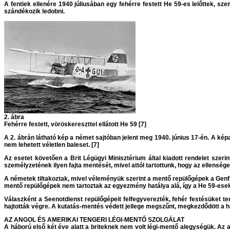
A fentiek ellenére 1940 júliusában egy fehérre festett He 59-es lelőttek, s
szándékozik ledobni.
2. ábra
Fehérre festett, vöröskereszttel ellátott He 59 [7]
A 2. ábrán látható kép a német sajtóban jelent meg 1940. június 17-én. A képa
nem lehetett véletlen baleset. [7]
Az esetet követően a Brit Légügyi Minisztérium által kiadott rendelet szeri
személyzetének ilyen fajta mentését, mivel attól tartottunk, hogy az ellenség
A németek tiltakoztak, mivel véleményük szerint a mentő repülőgépek a Genfi 
mentő repülőgépek nem tartoztak az egyezmény hatálya alá, így a He 59-esek
Válaszként a Seenotdienst repülőgépeit felfegyverezték, fehér festésüket ter
hajtották végre. A kutatás-mentés védett jellege megszűnt, megkezdődött a 
AZ ANGOL ÉS AMERIKAI TENGERI LÉGI-MENTŐ SZOLGÁLAT
A háború első két éve alatt a briteknek nem volt légi-mentő alegységük. Az 