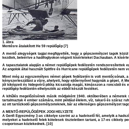
1. ábra
Mentésre átalakított He 59 repülőgép [7]
A mentő alegységek tagjai megfigyelték, hogy a gépszemélyzet tagok közül 
kezdtek, beleértve a hadifoglyokon végzett kísérleteket Dachauban. A kísérle
A tapasztalatok alapján a német repülőgépek fedélzetén rendszeresítettek egy
Az angolok által használt Spitfire és Hurricane repülőgépek fedélzetén nem vo
Mivel még az egyszemélyes német gépek fedélzetén is volt mentőcsónak, a s
kényszerleszállást a vízre, ahelyett, hogy ejtőernyővel hagynák a gépet. A Me
jól kiképzett és hidegvérű pilóta kicsatolja magát, kimásszon a roncsból és
repülőgép fedélzetén elhelyezték az ebből készült festéket.
A kihűlés megelőzésének másik módjaként 1940. októberében a németek sárg
tartalmaztak 4 ember számára, mint például élelem, víz, takaró és száraz ru
az ott tartózkodó gépszemélyzeteknek, bár az ellenséges gépszemélyzet tagok
A MENTŐ-REPÜLŐGÉPEK JOGI HELYZETE
A Genfi Egyezmény 3-as cikkelye szerint az a hadviselő fél, amelyik a hadszín
melyeket a hadviselő felek kötelesek tiszteletben tartani, a 17-es cikkely p
csoportosan közlekednek. [10]