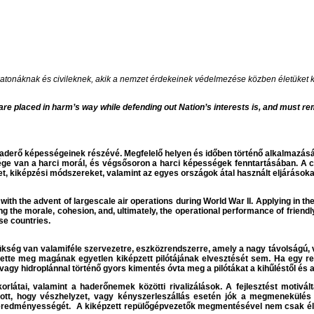
atonáknak és civileknek, akik a nemzet érdekeinek védelmezése közben életüket k
re placed in harm’s way while defending out Nation’s interests is, and must remai
t a haderő képességeinek részévé. Megfelelő helyen és időben történő alkalmaz
sége van a harci morál, és végsősoron a harci képességek fenntartásában. A c
et, kiképzési módszereket, valamint az egyes országok átal használt eljárásoka
ith the advent of largescale air operations during World War II. Applying in th
ng the morale, cohesion, and, ultimately, the operational performance of friendl
se countries.
ég van valamiféle szervezetre, eszközrendszerre, amely a nagy távolságú, vízf
hette meg magának egyetlen kiképzett pilótájának elvesztését sem. Ha egy rep
, vagy hidroplánnal történő gyors kimentés óvta meg a pilótákat a kihűléstől és a
g korlátai, valamint a haderőnemek közötti rivalizálások. A fejlesztést moti
tott, hogy vészhelyzet, vagy kényszerleszállás esetén jók a megmenekülés e
redményességét. A kiképzett repülőgépvezetők megmentésével nem csak élet