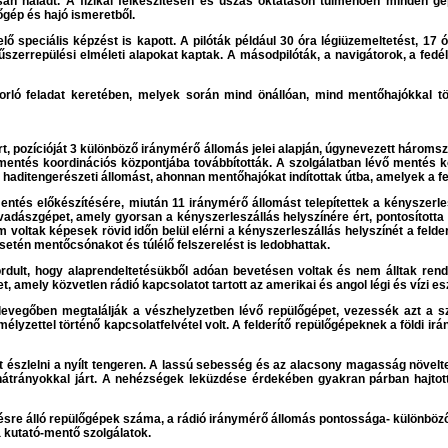
an haladt. A fizikai felkészítésen és úszás oktatáson túlmenően minden g
őgép és hajó ismeretből.
elő speciális képzést is kapott. A pilóták például 30 óra légiüzemeltetést, 1
 műszerrepülési elméleti alapokat kaptak. A másodpilóták, a navigátorok, a fe
orló feladat keretében, melyek során mind önállóan, mind mentőhajókkal t
rt, pozícióját 3 különböző iránymérő állomás jelei alapján, úgynevezett három
entés koordinációs központjába továbbították. A szolgálatban lévő mentés koor
ti haditengerészeti állomást, ahonnan mentőhajókat indítottak útba, amelyek a fe
mentés előkészítésére, miután 11 iránymérő állomást telepítettek a kényszer
 vadászgépet, amely gyorsan a kényszerleszállás helyszínére ért, pontosította 
 voltak képesek rövid időn belül elérni a kényszerleszállás helyszínét a fel
setén mentőcsónakot és túlélő felszerelést is ledobhattak.
fordult, hogy alaprendeltetésükből adóan bevetésen voltak és nem álltak ren
, amely közvetlen rádió kapcsolatot tartott az amerikai és angol légi és vízi es
 levegőben megtalálják a vészhelyzetben lévő repülőgépet, vezessék azt a s
yzettel történő kapcsolatfelvétel volt. A felderítő repülőgépeknek a földi irán
észlelni a nyílt tengeren. A lassú sebesség és az alacsony magasság növelt
átrányokkal járt. A nehézségek leküzdése érdekében gyakran párban hajtott
zésre álló repülőgépek száma, a rádió iránymérő állomás pontossága- különböző 
 kutató-mentő szolgálatok.