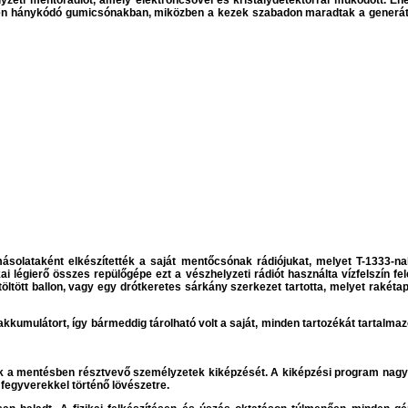
ti mentőrádiót, amely elektroncsővel és kristálydetektorral működött. Energi
engeren hánykódó gumicsónakban, miközben a kezek szabadon maradtak a generá
solataként elkészítették a saját mentőcsónak rádiójukat, melyet T-1333-n
 légierő összes repülőgépe ezt a vészhelyzeti rádiót használta vízfelszín fe
töltött ballon, vagy egy drótkeretes sárkány szerkezet tartotta, melyet rakéta
kkumulátort, így bármeddig tárolható volt a saját, minden tartozékát tartalmazó,
k a mentésben résztvevő személyzetek kiképzését. A kiképzési program nagy ha
i fegyverekkel történő lövészetre.