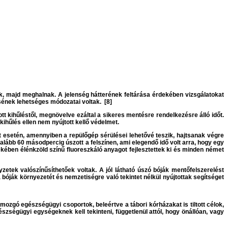
k, majd meghalnak. A jelenség hátterének feltárása érdekében vizsgálatokat
ésének lehetséges módozatai voltak. [8]
tt kihűléstől, megnövelve ezáltal a sikeres mentésre rendelkezésre álló időt.
kihűlés ellen nem nyújtott kellő védelmet.
 esetén, amennyiben a repülőgép sérülései lehetővé teszik, hajtsanak végre
galább 60 másodpercig úszott a felszínen, ami elegendő idő volt arra, hogy egy
ekében élénkzöld színű fluoreszkáló anyagot fejlesztettek ki és minden német
tek valószínűsíthetőek voltak. A jól látható úszó bóják mentőfelszerelést
bóják környezetét és nemzetiségre való tekintet nélkül nyújtottak segítséget
 mozgó egészségügyi csoportok, beleértve a tábori kórházakat is tiltott célok,
észségügyi egységeknek kell tekinteni, függetlenül attól, hogy önállóan, vagy