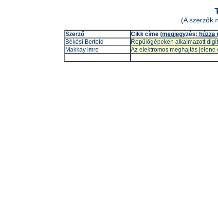
(A szerzők 
Szerző
Cikk címe
(megjegyzés: húzza r
Békési Bertold
Repülőgépeken alkalmazott digit
Makkay Imre
Az elektromos meghajtás jelene 