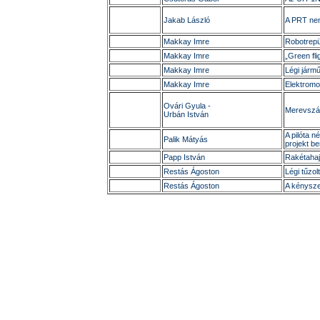
Jakab László
A PRT nem
Makkay Imre
Robotrepü
Makkay Imre
„Green fli
Makkay Imre
Légi jármű
Makkay Imre
Elektromo
Ovári Gyula -
Merevszár
Urbán István
A pilóta n
Palik Mátyás
projekt b
Papp István
Rakétahaj
Restás Ágoston
Légi tűzo
Restás Ágoston
A kénysze