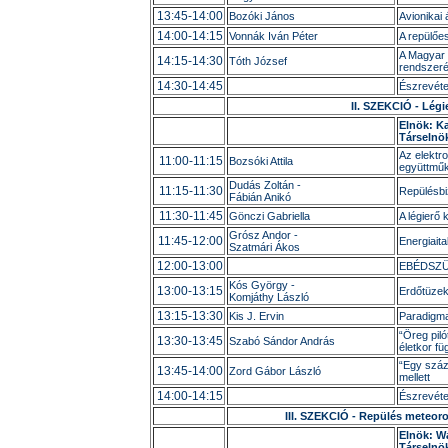
13:45-14:00
Bozóki János
Avionikai 
14:00-14:15
Vonnák Iván Péter
A repülőe
A Magyar 
14:15-14:30
Tóth József
rendszeré
14:30-14:45
Észrevéte
II. SZEKCIÓ - Légi
Elnök:
Ka
Társelnö
Az elektr
11:00-11:15
Bozsóki Attila
együttműk
Dudás Zoltán -
11:15-11:30
Repülésbi
Fábián Anikó
11:30-11:45
Gönczi Gabriella
A légierő 
Grósz Andor -
11:45-12:00
Energiaita
Szatmári Ákos
12:00-13:00
EBÉDSZ
Kós György -
13:00-13:15
Erdőtüzek
Komjáthy László
13:15-13:30
Kis J. Ervin
Paradigmav
“Öreg piló
13:30-13:45
Szabó Sándor András
életkor f
“Egy száz
13:45-14:00
Zord Gábor László
mellett
14:00-14:15
Észrevéte
III. SZEKCIÓ - Repülés meteoro
Elnök: W
Társelnök