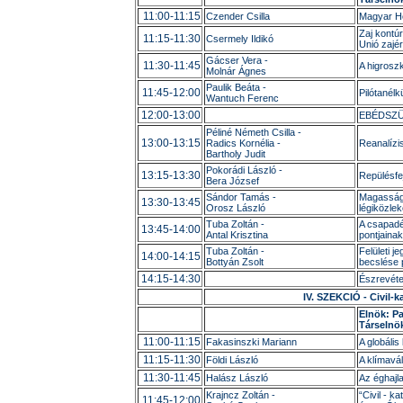
11:00-11:15
Czender Csilla
Magyar Ho
Zaj kontú
11:15-11:30
Csermely Ildikó
Unió zajé
Gácser Vera -
11:30-11:45
A higrosz
Molnár Ágnes
Paulik Beáta -
11:45-12:00
Pilótanélk
Wantuch Ferenc
12:00-13:00
EBÉDSZ
Péliné Németh Csilla -
13:00-13:15
Radics Kornélia -
Reanalízis
Bartholy Judit
Pokorádi László -
13:15-13:30
Repülésfe
Bera József
Sándor Tamás -
Magassági
13:30-13:45
Orosz László
légiközle
Tuba Zoltán -
A csapadé
13:45-14:00
Antal Krisztina
pontjaina
Tuba Zoltán -
Felületi j
14:00-14:15
Bottyán Zsolt
becslése 
14:15-14:30
Észrevéte
IV. SZEKCIÓ - Civil-k
Elnök: P
Társelnök
11:00-11:15
Fakasinszki Mariann
A globáli
11:15-11:30
Földi László
A klímavá
11:30-11:45
Halász László
Az éghajl
Krajncz Zoltán -
“Civil - k
11:45-12:00