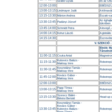
Szabó Gyula
és az Ób
12:00-13:00
EBÉDSZ
13:00-13:15
Lindmayer Judit
A klímavá
13:15-13:30
Márton Andrea
Északi-sa
Az éghajl
13:30-13:45
Padányi József
tükrében
13:45-14:00
Schmidt Petra
A levegő, 
14:00-14:15
Kohut László
A globáli
14:15-14:30
Észrevéte
V. SZEKCIÓ - 
Elnök: M
Társelnök
11:00-11:15
Csuka Antal
Magnetron
Kubovics Balázs -
11:15-11:30
Robotrep
Makkay Imre
Kosztolányi Tamás -
11:30-11:45
Robotrepü
Makkay Imre
Kovács Gábor -
11:45-12:00
Robotrepü
Makkay Imre
12:00-13:00
EBÉDSZ
Papp Tímea -
13:00-13:15
Robotrepü
Makkay Imre
Szerecz Bálint -
13:15-13:30
Head-up d
Békési Bertold
Kosztolányi Tamás -
Kovács Gábor -
13:30-13:45
Kubovics Balázs -
Robotrepü
Papp Tímea -