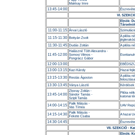
Makkay Imre
13:45-14:00
Észrevéte
VI. SZEKCI
Elnök: D
Társelnö
11:00-11:15
Árvai László
Szimuláci
A pilóta n
11:15-11:30
Bottyán Zsolt
jéglerakó
11:30-11:45
Dudás Zoltán
A pilóta n
Halászné Tóth Alexandra -
11:45-12:00
Somosi Vilmos -
Esettanulm
Pongrácz Gábor
12:00-13:00
EBÉDSZ
13:00-13:15
Kazi Károly
Hazai fej
A pilóta n
13:15-13:30
Restás Ágoston
felosztás
13:30-13:45
Ványa László
Kérdések 
Zboray Zoltán -
Pilóta nél
13:45-14:00
Sándor Tamás -
katonai té
Szipli Tamás
Palik Mátyás -
14:00-14:15
UAV Repül
Vas Tímea
Palik Mátyás -
14:15-14:30
A hazai U
Fekete Csaba
14:30-14:45
Észrevéte
VII. SZEKCIÓ - Ka
Elnök: K