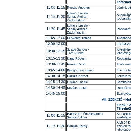
Társelnö
11:00-11:15
Restás Ágoston
Légi tűzol
Lukács László -
A repülőg
11:15-11:30
Szalay András -
robbantás
Zádor István
Lukács László -
11:30-11:45
Szalay András -
Robbantás
Zádor István
11:45-12:00
Fenyeres Tamás
A robbanóa
12:00-13:00
EBÉDSZ
Szabó Sándor -
A repülőt
13:00-13:15
Tóth Rudolf
lehetőség
13:15-13:30
Nagy Róbert
Robbanást
13:30-13:45
Román Zsolt
Acélszerk
13:45-14:00
Balogh Zsuzsanna
Tisztes t
14:00-14:15
Daruka Norbet
Terrorist
14:15-14:30
Lukács László
Bombafeny
14:30-14:45
Kovács Zoltán
Repülőter
14:45-15:00
Észrevéte
VIII. SZEKCIÓ - Mul
Elnök: S
Társelnö
Halászné Tóth Alexandra -
Az európai
11:00-11:15
Somosi Vilmos
szabályoz
A Mi-24 D,
11:15-11:30
Domján Károly
szinten t
lehetőség