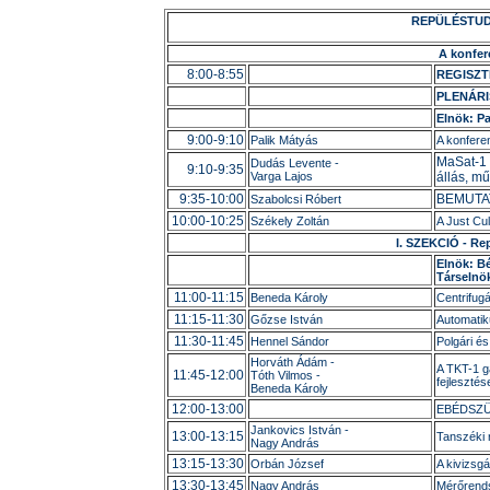
REPÜLÉSTUD
A konfer
8:00-8:55
REGISZT
PLENÁRI
Elnök: Pa
9:00-9:10
Palik Mátyás
A konfere
MaSat-1 
Dudás Levente -
9:10-9:35
Varga Lajos
állás, m
9:35-10:00
BEMUTAT
Szabolcsi Róbert
10:00-10:25
Székely Zoltán
A Just Cu
I. SZEKCIÓ - R
Elnök: Bé
Társelnö
11:00-11:15
Beneda Károly
Centrifug
11:15-11:30
Gőzse István
Automatiku
11:30-11:45
Hennel Sándor
Polgári és
Horváth Ádám -
A TKT-1 g
11:45-12:00
Tóth Vilmos -
fejlesztés
Beneda Károly
12:00-13:00
EBÉDSZ
Jankovics István -
13:00-13:15
Tanszéki 
Nagy András
13:15-13:30
Orbán József
A kivizsgá
13:30-13:45
Nagy András
Mérőrends