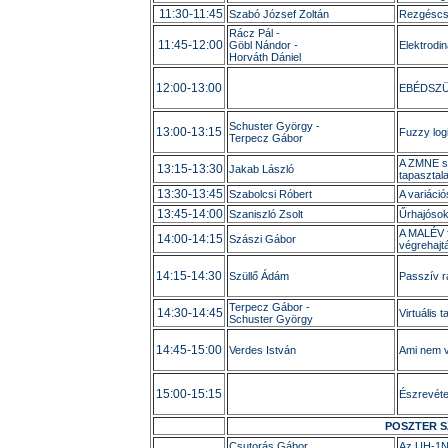
11:30-11:45
Szabó József Zoltán
Rezgéscsö
Rácz Pál -
11:45-12:00
Göbl Nándor -
Elektrod
Horváth Dániel
12:00-13:00
EBÉDSZ
Schuster György -
13:00-13:15
Fuzzy log
Terpecz Gábor
A ZMNE sz
13:15-13:30
Jakab László
tapasztala
13:30-13:45
Szabolcsi Róbert
A variáció
13:45-14:00
Szaniszló Zsolt
Űrhajósok
A MALÉV fe
14:00-14:15
Szászi Gábor
végrehajt
14:15-14:30
Szüllő Ádám
Passzív r
Terpecz Gábor -
14:30-14:45
Virtuális
Schuster György
14:45-15:00
Verdes István
Ami nem vo
15:00-15:15
Észrevéte
POSZTER S
Csutorás Gábor
Az UH-1N 