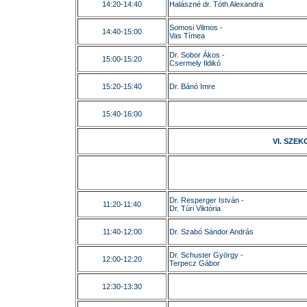
14:20-14:40
Halászné dr. Tóth Alexandra
Somosi Vilmos -
14:40-15:00
Vas Tímea
Dr. Sobor Ákos -
15:00-15:20
Csermely Ildikó
15:20-15:40
Dr. Bánó Imre
15:40-16:00
VI. SZEKCI
Dr. Resperger István -
11:20-11:40
Dr. Túri Viktória
11:40-12:00
Dr. Szabó Sándor András
Dr. Schuster György -
12:00-12:20
Terpecz Gábor
12:30-13:30