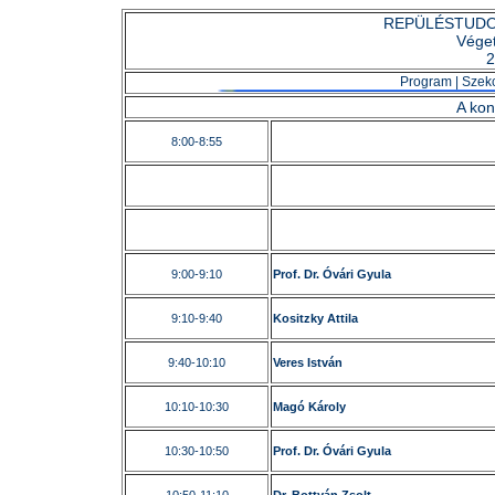
REPÜLÉSTUDO
Véget
2
Program
|
Szek
A kon
8:00-8:55
9:00-9:10
Prof. Dr. Óvári Gyula
9:10-9:40
Kositzky Attila
9:40-10:10
Veres István
10:10-10:30
Magó Károly
10:30-10:50
Prof. Dr. Óvári Gyula