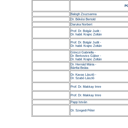
P
Balogh Zsuzsanna
Dr. Békési Bertold
Daruka Norbert
Prof. Dr. Bolgár Judit -
Dr. habil. Krajnc Zoltán
Prof. Dr. Bolgár Judit -
Dr. habil. Krajnc Zoltán
Gönczi Gabriella -
Dr. Berkovics Gábor -
Dr. habil. Krajnc Zoltán
Dr. Hernád Mária -
Bártfai Beáta
Dr. Kavas László -
Dr. Szabó László
Prof. Dr. Makkay Imre
Prof. Dr. Makkay Imre
Papp István
Dr. Szegedi Péter