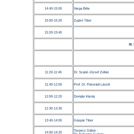
14:40-15:00
Varga Béla
15:00-15:20
Zupkó Tibor
15:20-15:40
III
11:20-11:40
Dr. Szabó József Zoltán
11:40-12:00
Prof. Dr. Pokorádi László
12:00-12:20
Domján Károly
12:30-13:30
13:40-14:00
Gáspár Tibor
Terpecz Gábor -
14:00-14:20