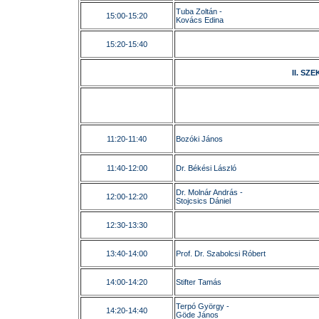
Tuba Zoltán -
15:00-15:20
Kovács Edina
15:20-15:40
II. SZ
11:20-11:40
Bozóki János
11:40-12:00
Dr. Békési László
Dr. Molnár András -
12:00-12:20
Stojcsics Dániel
12:30-13:30
13:40-14:00
Prof. Dr. Szabolcsi Róbert
14:00-14:20
Stifter Tamás
Terpó György -
14:20-14:40
Göde János