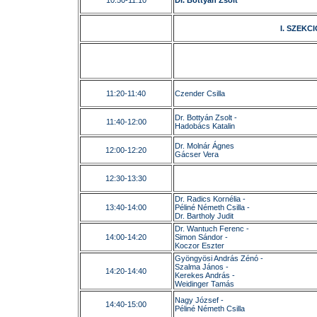
10:50-11:10
Dr. Bottyán Zsolt
I. SZEKCI
11:20-11:40
Czender Csilla
Dr. Bottyán Zsolt -
11:40-12:00
Hadobács Katalin
Dr. Molnár Ágnes
12:00-12:20
Gácser Vera
12:30-13:30
Dr. Radics Kornélia -
13:40-14:00
Péliné Németh Csilla -
Dr. Bartholy Judit
Dr. Wantuch Ferenc -
14:00-14:20
Simon Sándor -
Koczor Eszter
Gyöngyösi András Zénó -
Szalma János -
14:20-14:40
Kerekes András -
Weidinger Tamás
Nagy József -
14:40-15:00
Péliné Németh Csilla