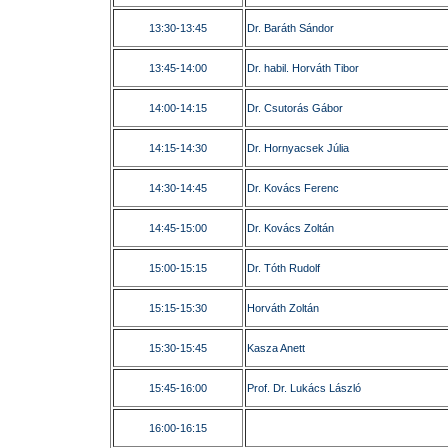
13:30-13:45
Dr. Baráth Sándor
13:45-14:00
Dr. habil. Horváth Tibor
14:00-14:15
Dr. Csutorás Gábor
14:15-14:30
Dr. Hornyacsek Júlia
14:30-14:45
Dr. Kovács Ferenc
14:45-15:00
Dr. Kovács Zoltán
15:00-15:15
Dr. Tóth Rudolf
15:15-15:30
Horváth Zoltán
15:30-15:45
Kasza Anett
15:45-16:00
Prof. Dr. Lukács László
16:00-16:15