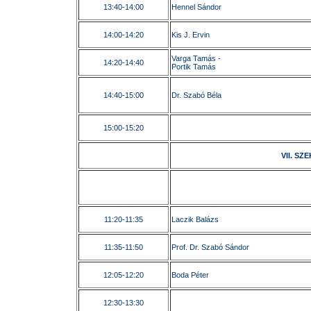
13:40-14:00
Hennel Sándor
14:00-14:20
Kis J. Ervin
Varga Tamás -
14:20-14:40
Portik Tamás
14:40-15:00
Dr. Szabó Béla
15:00-15:20
VII. SZ
11:20-11:35
Laczik Balázs
11:35-11:50
Prof. Dr. Szabó Sándor
12:05-12:20
Boda Péter
12:30-13:30