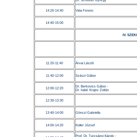
Dr. Schuster György
14:20-14:40
Vida Ferenc
14:40-15:00
IV. SZEK
11:20-11:40
Árvai László
11:40-12:00
Szászi Gábor
Dr. Berkovics Gábor -
12:00-12:20
Dr. habil. Krajnc Zoltán
12:30-13:30
13:40-14:00
Gönczi Gabriella
14:00-14:20
Koller József
Prof. Dr. Turcsányi Károly -