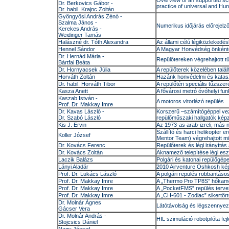
Overview of an supported sci
Dr. Berkovics Gábor -
practice of universal and Hun
Dr. habil. Krajnc Zoltán
Gyöngyösi András Zénó -
Szalma János -
Numerikus időjárás előrejelz
Kerekes András -
Weidinger Tamás
Halászné dr. Tóth Alexandra
Az állami célú légiközleked
Hennel Sándor
A Magyar Honvédség önkéntes
Dr. Hernád Mária -
Repülőtereken végrehajtott t
Bártfai Beáta
Dr. Hornyacsek Júlia
A repülőterek közelében talál
Horváth Zoltán
Hazánk honvédelmi és katas
Dr. habil. Horváth Tibor
A repülőtéri speciális tűzszer
Kasza Anett
A fővárosi metró óvóhelyi f
Kaszab István -
A motoros vitorlázó repülés
Prof. Dr. Makkay Imre
Dr. Kavas László -
Korszerű –számítógéppel vez
Dr. Szabó László
repülőműszaki hallgatók ké
Kis J. Ervin
Az 1973-as arab-izreli, más
Szállító és harci helikopter 
Koller József
Mentor Team) végrehajtott mis
Dr. Kovács Ferenc
Repülőterek és légi irányítás 
Dr. Kovács Zoltán
Aknamező telepítése légi es
Laczik Balázs
Polgári és katonai repülőgép
Lányi Aladár
2010 Airventure Oshkosh ké
Prof. Dr. Lukács László
A polgári repülés robbantáso
Prof. Dr. Makkay Imre
A „Thermo Pro TP8S” hőkamer
Prof. Dr. Makkay Imre
A „PocketFMS” repülés tervez
Prof. Dr. Makkay Imre
A „CH-601 - Zodiac” sikertör
Dr. Molnár Ágnes
Látótávolság és légszennyez
Gácser Vera
Dr. Molnár András -
HIL szimuláció robotpilóta fe
Stojcsics Dániel