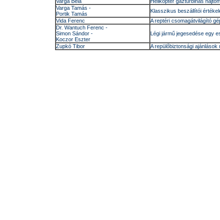
Varga Béla
Helikopter gázturbinás hajt
Varga Tamás -
Klasszikus beszállítói értékel
Portik Tamás
Vida Ferenc
A reptéri csomagátvilágító 
Dr. Wantuch Ferenc -
Simon Sándor -
Légi jármű jegesedése egy 
Koczor Eszter
Zupkó Tibor
A repülőbiztonsági ajánláso