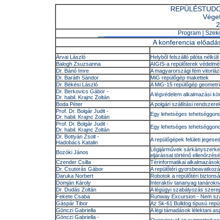
REPÜLÉSTUDO
Véget
2
Program
|
Szek
A konferencia előadá
Árvai László
Helyből felszálló pilóta nélkü
Balogh Zsuzsanna
AIGIS-a repülőterek védelm
Dr. Bánó Imre
A magyarországi fém vitorláz
Dr. Baráth Sándor
MiG repülőgép makettek
Dr. Békési László
A MiG-15 repülőgép geometria
Dr. Berkovics Gábor -
A légvédelem alkalmazási kör
Dr. habil. Krajnc Zoltán
Boda Péter
A polgári szállítási rendszer
Prof. Dr. Bolgár Judit -
Egy lehetséges tehetséggond
Dr. habil. Krajnc Zoltán
Prof. Dr. Bolgár Judit -
Egy lehetséges tehetséggond
Dr. habil. Krajnc Zoltán
Dr. Bottyán Zsolt -
A repülőgépek felületi jeges
Hadobács Katalin
Légijárművek sárkányszerkez
Bozóki János
eljárással történő ellenőrzé
Czender Csilla
Térinformatikai alkalmazáso
Dr. Csutorás Gábor
A repülőtéri gyorsbeavatkozá
Daruka Norbert
Robotok a repülőtéri biztonsá
Domján Károly
Interaktív tananyag tanárokn
Dr. Dudás Zoltán
A légügyi szabályozás szere
Fekete Csaba
Runway Excursion - Nem szá
Gáspár Tibor
Az Sk-61 Bulldog típusú rep
Gönczi Gabriella
A légi támadások lélektani as
Gönczi Gabriella -