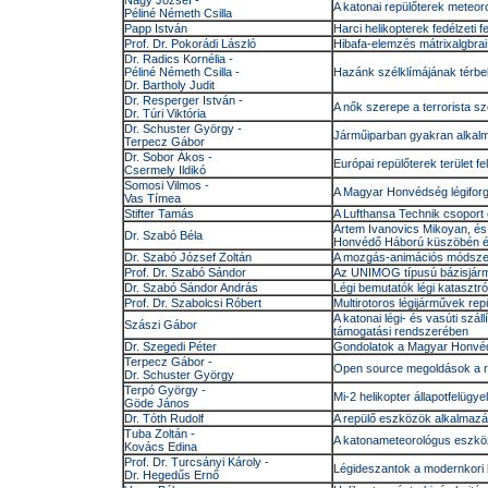
Nagy József -
A katonai repülőterek meteo
Péliné Németh Csilla
Papp István
Harci helikopterek fedélzeti f
Prof. Dr. Pokorádi László
Hibafa-elemzés mátrixalgbra
Dr. Radics Kornélia -
Péliné Németh Csilla -
Hazánk szélklímájának térbeli
Dr. Bartholy Judit
Dr. Resperger István -
A nők szerepe a terrorista 
Dr. Túri Viktória
Dr. Schuster György -
Járműiparban gyakran alkalm
Terpecz Gábor
Dr. Sobor Ákos -
Európai repülőterek terület 
Csermely Ildikó
Somosi Vilmos -
A Magyar Honvédség légiforg
Vas Tímea
Stifter Tamás
A Lufthansa Technik csoport 
Artem Ivanovics Mikoyan, és 
Dr. Szabó Béla
Honvédő Háború küszöbén és
Dr. Szabó József Zoltán
A mozgás-animációs módszer
Prof. Dr. Szabó Sándor
Az UNIMOG típusú bázisjármű
Dr. Szabó Sándor András
Légi bemutatók légi katasztr
Prof. Dr. Szabolcsi Róbert
Multirotoros légijárművek rep
A katonai légi- és vasúti szál
Szászi Gábor
támogatási rendszerében
Dr. Szegedi Péter
Gondolatok a Magyar Honvéds
Terpecz Gábor -
Open source megoldások a 
Dr. Schuster György
Terpó György -
Mi-2 helikopter állapotfelügy
Göde János
Dr. Tóth Rudolf
A repülő eszközök alkalmazás
Tuba Zoltán -
A katonameteorológus eszköz
Kovács Edina
Prof. Dr. Turcsányi Károly -
Légideszantok a modernkori 
Dr. Hegedűs Ernő