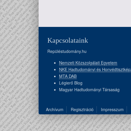
Kapcsolataink
Repüléstudomány.hu
Nemzeti Közszolgálati Egyetem
NKE Hadtudományi és Honvédtisztkép
MTA DAB
Légierő Blog
Magyar Hadtudományi Társaság
Archívum
Regisztráció
Impresszum