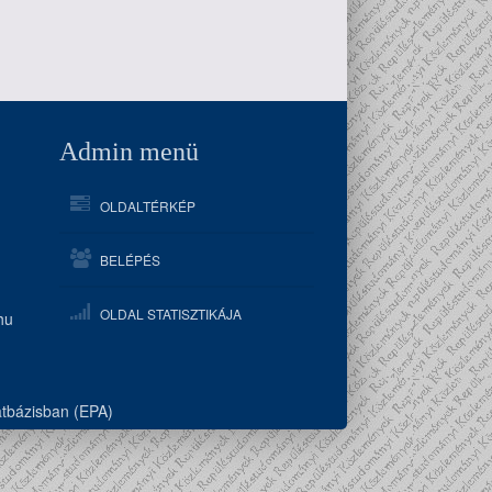
Admin menü
OLDALTÉRKÉP
BELÉPÉS
OLDAL STATISZTIKÁJA
hu
atbázisban (EPA)