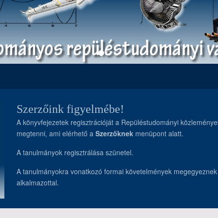
Szerzőink figyelmébe!
A könyvfejezetek regisztrációját a Repüléstudományi közlemények 
megtenni, ami elérhető a
Szerzőknek
menüpont alatt.
A tanulmányok regisztrálása szünetel.
A tanulmányokra vonatkozó formai követelmények megegyezne
alkalmazottal.