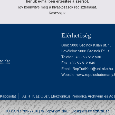
kérjük e-mailben értesítse a szerzőt
,
így könnyítve meg a hivatkozások regisztrálását.
Köszönjük!
Elérhetőség
Cím: 5008 Szolnok Kilián út. 1.
Levélcím: 5008 Szolnok Pf.: 1.
Telefon: +36 56 512 530
zõ Kar
Fax: +36 56 512 549
Email:
RepTudKozl@uni-nke.hu
Website:
www.repulestudomany.
Kapcsolat
Az RTK az OSzK Elektronikus Periodika Archívum és Ad
HU ISSN 1789-770X |
©
Copyright NKE | Designed by
SziSziLaci