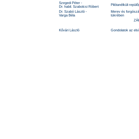
Szegedi Péter -
Pilótanélküli rep
Dr. habil. Szabolcsi Róbert
Dr. Szabó László -
Merev és forgószár
Varga Béla
tükrében
ZÁ
Kővári László
Gondolatok az els