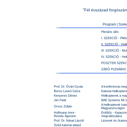
"Fél évszázad forgószár
Program
|
Szek
Plenáris ülés
I. SZEKCIÓ - Pilót
II. SZEKCIÓ - Hel
III. SZEKCIÓ - Mul
IV. SZEKCIÓ - Hel
POSZTER SZEKC
ZÁRÓ PLENÁRIS
Prof. Dr. Óvári Gyula
A konferencia meg
Boros-Leskó Géza
Katonai helikoptere
Kenyeres Dénes
Helikopterek a ma
Jim Field
BAE Systems Mi-17
A helikopterek kat
Orosz Zoltán
Magyarországon
Hoffmann Imre -
Erdőtűz - Katasztró
Restás Ágoston
megvalósulása
Prof. Dr. Nánai László
Lézerek és (katon
Svéd katonai attasé