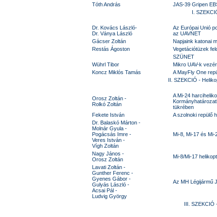
Tóth András
JAS-39 Gripen EB
I. SZEKCIÓ
Dr. Kovács László-
Az Európai Unió pol
Dr. Ványa László
az UAVNET
Gácser Zoltán
Napjaink katonai m
Restás Ágoston
Vegetációtüzek fel
SZÜNET
Wührl Tibor
Mikro UAV-k vezér
Koncz Miklós Tamás
A MayFly One repülő
II. SZEKCIÓ - Helik
A Mi-24 harcihelik
Orosz Zoltán -
Kormányhatározat
Rolkó Zoltán
tükrében
Fekete István
A szolnoki repülő 
Dr. Balaskó Márton -
Molnár Gyula -
Pogácsás Imre -
Mi-8, Mi-17 és Mi-2
Veres István -
Vígh Zoltán
Nagy János -
Mi-8/Mi-17 heliko
Orosz Zoltán
Lavati Zoltán -
Gunther Ferenc -
Gyenes Gábor -
Az MH Légijármű Ja
Gulyás László -
Acsai Pál -
Ludvig György
III. SZEKCIÓ 