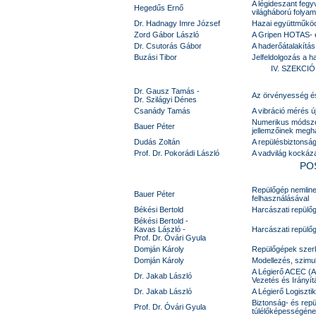
A légideszant feg
Hegedűs Ernő
világháború folya
Dr. Hadnagy Imre József
Hazai együttműköd
Zord Gábor László
A Gripen HOTAS- é
Dr. Csutorás Gábor
A haderőátalakítás
Buzási Tibor
Jelfeldolgozás a h
IV. SZEKCIÓ 
Dr. Gausz Tamás -
Az örvényesség és
Dr. Szilágyi Dénes
Csanády Tamás
A vibráció mérés ú
Numerikus módszer
Bauer Péter
jellemzőinek megh
Dudás Zoltán
A repülésbiztonság
Prof. Dr. Pokorádi László
A vadvilág kockáza
PO
Repülőgép nemline
Bauer Péter
felhasználásával
Békési Bertold
Harcászati repülő
Békési Bertold -
Kavas László -
Harcászati repülő
Prof. Dr. Óvári Gyula
Domján Károly
Repülőgépek szerk
Domján Károly
Modellezés, szimul
A Légierő ACEC (A
Dr. Jakab László
Vezetés és Irányít
Dr. Jakab László
A Légierő Logisztik
Biztonság- és repü
Prof. Dr. Óvári Gyula
túlélőképességéne