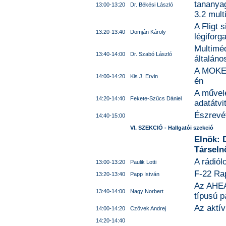
tananya
13:00-13:20
Dr. Békési László
3.2 mult
A Fligt 
13:20-13:40
Domján Károly
légiforg
Multimé
13:40-14:00
Dr. Szabó László
általáno
A MOKED
14:00-14:20
Kis J. Ervin
én
A művel
14:20-14:40
Fekete-Szűcs Dániel
adatátvi
Észrevét
14:40-15:00
VI. SZEKCIÓ - Hallgatói szekció
Elnök: 
Társeln
A rádiól
13:00-13:20
Paulik Lotti
F-22 Rap
13:20-13:40
Papp István
Az AHEA
13:40-14:00
Nagy Norbert
típusú p
Az aktív
14:00-14:20
Czövek Andrej
14:20-14:40