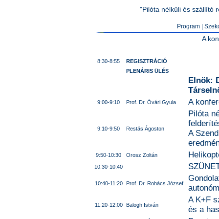
"Pilóta nélküli és szállí
Program
|
Szek
A kon
8:30-8:55
REGISZTRÁCIÓ
PLENÁRIS ÜLÉS
Elnök: D
Társeln
A konfe
9:00-9:10
Prof. Dr. Óvári Gyula
Pilóta n
felderít
9:10-9:50
Restás Ágoston
A Szendr
eredmén
Helikop
9:50-10:30
Orosz Zoltán
SZÜNE
10:30-10:40
Gondolat
10:40-11:20
Prof. Dr. Rohács József
autonóm 
A K+F s
11:20-12:00
Balogh István
és a ha