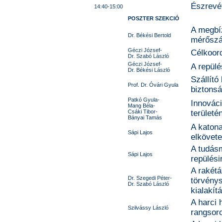
Észrevét
14:40-15:00
POSZTER SZEKCIÓ
A megbí
Dr. Békési Bertold
mérősz
Géczi József-
Célkoor
Dr. Szabó László
Géczi József-
A repül
Dr. Békési László
Szállító
Prof. Dr. Óvári Gyula
biztonsá
Patkó Gyula-
Innováci
Mang Béla-
Csáki Tibor-
területé
Bányai Tamás
A katona
Sápi Lajos
elkövetet
A tudás
Sápi Lajos
repülés
A rakétá
Dr. Szegedi Péter-
törvénys
Dr. Szabó László
kialakít
A harci 
Szilvássy László
rangsor