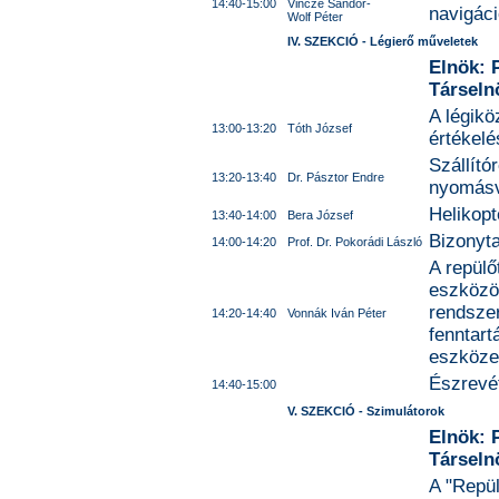
14:40-15:00
Vincze Sándor-
navigáci
Wolf Péter
IV. SZEKCIÓ - Légierő műveletek
Elnök: 
Társeln
A légikö
13:00-13:20
Tóth József
értékelé
Szállító
13:20-13:40
Dr. Pásztor Endre
nyomásv
Helikopt
13:40-14:00
Bera József
Bizonyt
14:00-14:20
Prof. Dr. Pokorádi László
A repülő
eszközök
rendsze
14:20-14:40
Vonnák Iván Péter
fenntart
eszköze
Észrevét
14:40-15:00
V. SZEKCIÓ - Szimulátorok
Elnök: 
Társeln
A "Repül