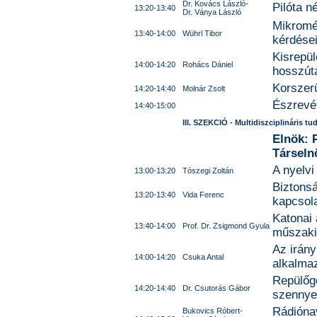
Dr. Kovács László-
Pilóta n
13:20-13:40
Dr. Ványa László
Mikromér
13:40-14:00
Wührl Tibor
kérdései
Kisrepü
14:00-14:20
Rohács Dániel
hosszútá
Korszer
14:20-14:40
Molnár Zsolt
Észrevét
14:40-15:00
III. SZEKCIÓ - Multidiszciplináris 
Elnök: 
Társeln
A nyelvi
13:00-13:20
Tószegi Zoltán
Biztonsá
13:20-13:40
Vida Ferenc
kapcsol
Katonai
13:40-14:00
Prof. Dr. Zsigmond Gyula
műszaki
Az irány
14:00-14:20
Csuka Antal
alkalma
Repülőg
14:20-14:40
Dr. Csutorás Gábor
szennye
Rádiónav
Bukovics Róbert-