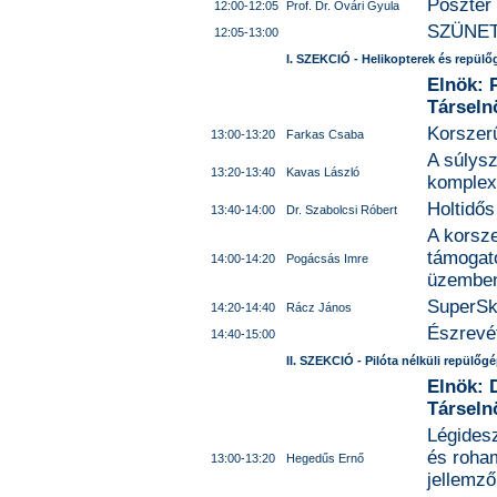
Poszter
12:00-12:05
Prof. Dr. Óvári Gyula
SZÜNE
12:05-13:00
I. SZEKCIÓ - Helikopterek és repül
Elnök: 
Társeln
Korszer
13:00-13:20
Farkas Csaba
A súlys
13:20-13:40
Kavas László
komplex
Holtidős
13:40-14:00
Dr. Szabolcsi Róbert
A korsze
támogat
14:00-14:20
Pogácsás Imre
üzemben
SuperSky
14:20-14:40
Rácz János
Észrevét
14:40-15:00
II. SZEKCIÓ - Pilóta nélküli repülőg
Elnök: D
Társeln
Légidesz
és roha
13:00-13:20
Hegedűs Ernő
jellemző